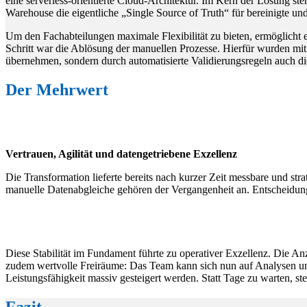
eine serverless-orientierte Cloud-Architektur. Im Kern der Lösung ste
Warehouse die eigentliche „Single Source of Truth“ für bereinigte un
Um den Fachabteilungen maximale Flexibilität zu bieten, ermöglicht 
Schritt war die Ablösung der manuellen Prozesse. Hierfür wurden mit
übernehmen, sondern durch automatisierte Validierungsregeln auch di
Der Mehrwert
Vertrauen, Agilität und datengetriebene Exzellenz
Die Transformation lieferte bereits nach kurzer Zeit messbare und stra
manuelle Datenabgleiche gehören der Vergangenheit an. Entscheidung
Diese Stabilität im Fundament führte zu operativer Exzellenz. Die A
zudem wertvolle Freiräume: Das Team kann sich nun auf Analysen und 
Leistungsfähigkeit massiv gesteigert werden. Statt Tage zu warten, 
Fazit