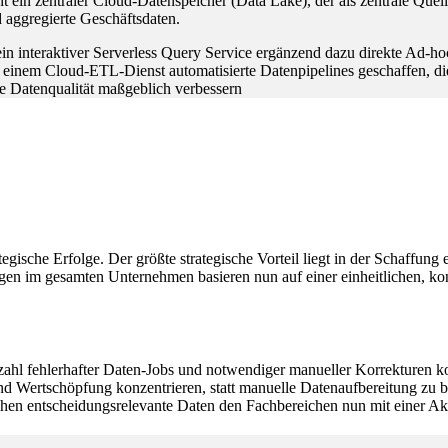
ht ein zentraler Cloud-Datenspeicher (Data Lake), der als zentrale Quell
d aggregierte Geschäftsdaten.
ein interaktiver Serverless Query Service ergänzend dazu direkte Ad-
 einem Cloud-ETL-Dienst automatisierte Datenpipelines geschaffen, di
e Datenqualität maßgeblich verbessern
tegische Erfolge. Der größte strategische Vorteil liegt in der Schaffung
en im gesamten Unternehmen basieren nun auf einer einheitlichen, ko
nzahl fehlerhafter Daten-Jobs und notwendiger manueller Korrekturen 
Wertschöpfung konzentrieren, statt manuelle Datenaufbereitung zu bet
stehen entscheidungsrelevante Daten den Fachbereichen nun mit einer A