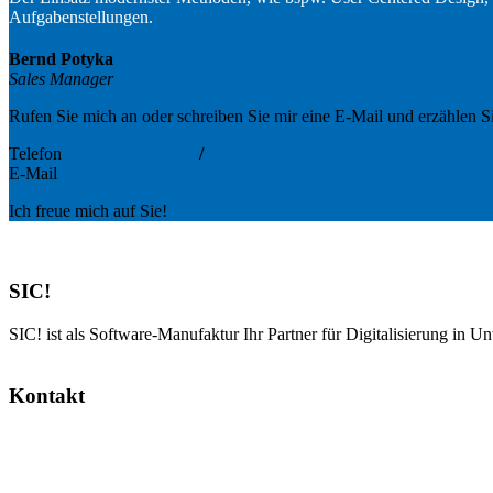
Aufgabenstellungen.
Bernd Potyka
Sales Manager
Rufen Sie mich an oder schreiben Sie mir eine E-Mail und erzählen S
Telefon
07131 13355-55
/
E-Mail
bernd.potyka@sic.software
Ich freue mich auf Sie!
SIC!
SIC! ist als Software-Manufaktur Ihr Partner für Digitalisierung in U
Kontakt
SIC! Software GmbH
Im Zukunftspark 10
74076 Heilbronn