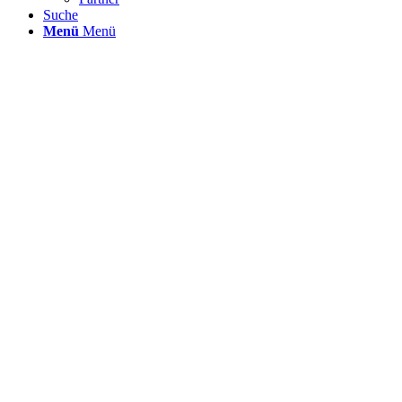
Suche
Menü
Menü
Case Study
Vom Daten-Chaos zur strategischen Entsc
Für einen mittelständischen Logistikdienstleister lösten wir ei
Das Ergebnis: eine verlässliche „Single Source of Truth“, beschl