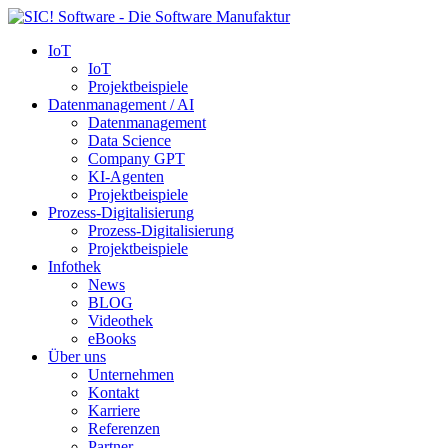
IoT
IoT
Projektbeispiele
Datenmanagement / AI
Datenmanagement
Data Science
Company GPT
KI-Agenten
Projektbeispiele
Prozess-Digitalisierung
Prozess-Digitalisierung
Projektbeispiele
Infothek
News
BLOG
Videothek
eBooks
Über uns
Unternehmen
Kontakt
Karriere
Referenzen
Partner