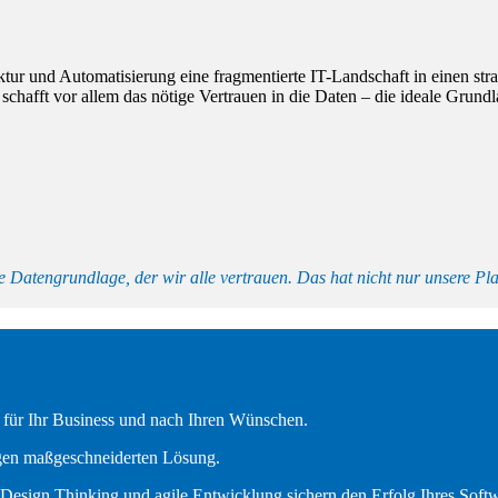
ektur und Automatisierung eine fragmentierte IT-Landschaft in einen s
n schafft vor allem das nötige Vertrauen in die Daten – die ideale Grun
Datengrundlage, der wir alle vertrauen. Das hat nicht nur unsere Plan
l für Ihr Business und nach Ihren Wünschen.
tigen maßgeschneiderten Lösung.
esign Thinking und agile Entwicklung sichern den Erfolg Ihres Softwa