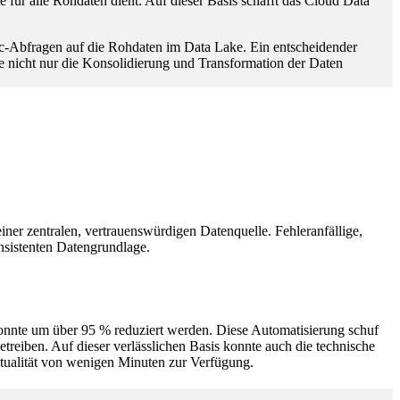
e für alle Rohdaten dient. Auf dieser Basis schafft das Cloud Data
hoc-Abfragen auf die Rohdaten im Data Lake. Ein entscheidender
e nicht nur die Konsolidierung und Transformation der Daten
 einer zentralen, vertrauenswürdigen Datenquelle. Fehleranfällige,
nsistenten Datengrundlage.
konnte um über 95 % reduziert werden. Diese Automatisierung schuf
reiben. Auf dieser verlässlichen Basis konnte auch die technische
ktualität von wenigen Minuten zur Verfügung.