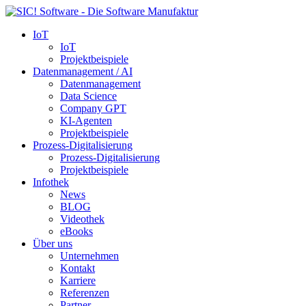
IoT
IoT
Projektbeispiele
Datenmanagement / AI
Datenmanagement
Data Science
Company GPT
KI-Agenten
Projektbeispiele
Prozess-Digitalisierung
Prozess-Digitalisierung
Projektbeispiele
Infothek
News
BLOG
Videothek
eBooks
Über uns
Unternehmen
Kontakt
Karriere
Referenzen
Partner