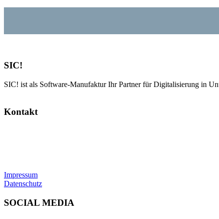
SIC!
SIC! ist als Software-Manufaktur Ihr Partner für Digitalisierung in U
Kontakt
SIC! Software GmbH
Im Zukunftspark 10
74076 Heilbronn
Tel: +49 7131 13355-00
E-Mail:
info@sic.software
Impressum
Datenschutz
SOCIAL MEDIA