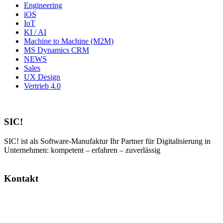
Engineering
iOS
IoT
KI / AI
Machine to Machine (M2M)
MS Dynamics CRM
NEWS
Sales
UX Design
Vertrieb 4.0
SIC!
SIC! ist als Software-Manufaktur Ihr Partner für Digitalisierung in
Unternehmen: kompetent – erfahren – zuverlässig
Kontakt
SIC! Software GmbH
Im Zukunftspark 10
74076 Heilbronn