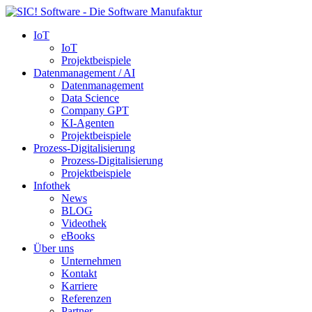
IoT
IoT
Projektbeispiele
Datenmanagement / AI
Datenmanagement
Data Science
Company GPT
KI-Agenten
Projektbeispiele
Prozess-Digitalisierung
Prozess-Digitalisierung
Projektbeispiele
Infothek
News
BLOG
Videothek
eBooks
Über uns
Unternehmen
Kontakt
Karriere
Referenzen
Partner