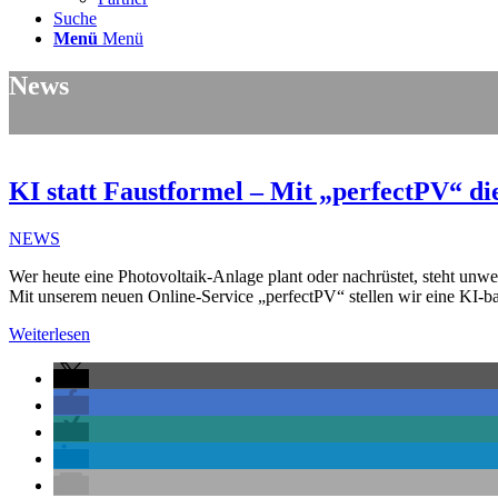
Suche
Menü
Menü
News
KI statt Faustformel – Mit „perfectPV“ di
NEWS
Wer heute eine Photovoltaik-Anlage plant oder nachrüstet, steht unwei
Mit unserem neuen Online-Service „perfectPV“ stellen wir eine KI-bas
Weiterlesen