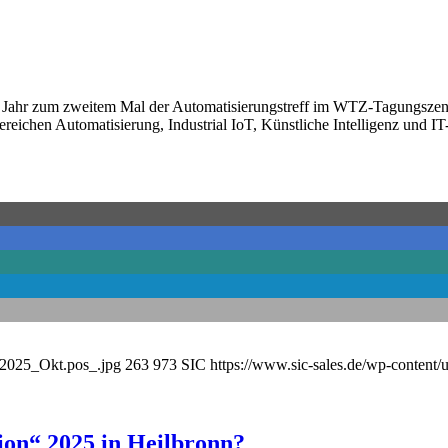
s Jahr zum zweitem Mal der Automatisierungstreff im WTZ-Tagungszentr
reichen Automatisierung, Industrial IoT, Künstliche Intelligenz und IT-
_2025_Okt.pos_.jpg
263
973
SIC
https://www.sic-sales.de/wp-content
tion“ 2025 in Heilbronn?