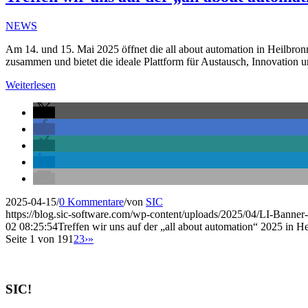
NEWS
Am 14. und 15. Mai 2025 öffnet die all about automation in Heilbro
zusammen und bietet die ideale Plattform für Austausch, Innovation 
Weiterlesen
2025-04-15
/
0 Kommentare
/
von
SIC
https://blog.sic-software.com/wp-content/uploads/2025/04/LI-Banne
02 08:25:54
Treffen wir uns auf der „all about automation“ 2025 in H
Seite 1 von 19
1
2
3
›
»
SIC!