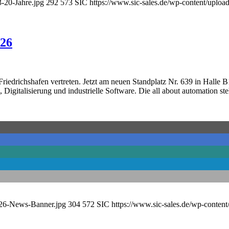
3-20-Jahre.jpg
292
573
SIC
https://www.sic-sales.de/wp-content/uplo
026
riedrichshafen vertreten. Jetzt am neuen Standplatz Nr. 639 in Halle 
Digitalisierung und industrielle Software. Die all about automation s
2026-News-Banner.jpg
304
572
SIC
https://www.sic-sales.de/wp-conten