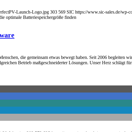
perfectPV-Launch-Logo.jpg
303
569
SIC
https://www.sic-sales.de/wp-
die optimale Batteriespeichergröße finden
tware
d Menschen, die gemeinsam etwas bewegt haben. Seit 2006 begleiten w
olgreichen Betrieb maßgeschneiderter Lösungen. Unser Herz schlägt fü