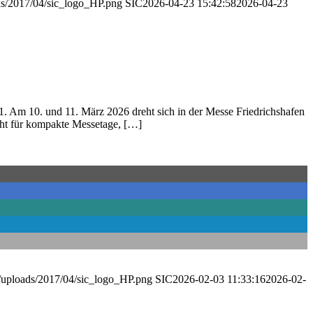
ads/2017/04/sic_logo_HP.png
SIC
2026-04-23 15:42:58
2026-04-23
B1. Am 10. und 11. März 2026 dreht sich in der Messe Friedrichshafen
teht für kompakte Messetage, […]
t/uploads/2017/04/sic_logo_HP.png
SIC
2026-02-03 11:33:16
2026-02-