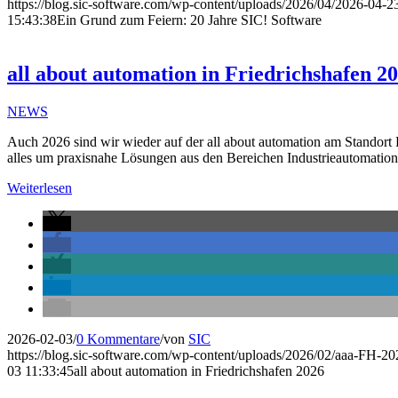
https://blog.sic-software.com/wp-content/uploads/2026/04/2026-04-2
15:43:38
Ein Grund zum Feiern: 20 Jahre SIC! Software
all about automation in Friedrichshafen 2
NEWS
Auch 2026 sind wir wieder auf der all about automation am Standort F
alles um praxisnahe Lösungen aus den Bereichen Industrieautomation, 
Weiterlesen
2026-02-03
/
0 Kommentare
/
von
SIC
https://blog.sic-software.com/wp-content/uploads/2026/02/aaa-FH-
03 11:33:45
all about automation in Friedrichshafen 2026