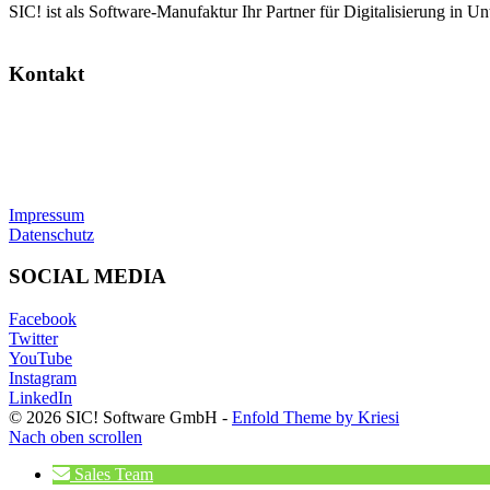
SIC! ist als Software-Manufaktur Ihr Partner für Digitalisierung in U
Kontakt
SIC! Software GmbH
Im Zukunftspark 10
74076 Heilbronn
Tel: +49 7131 13355-00
E-Mail:
info@sic.software
Impressum
Datenschutz
SOCIAL MEDIA
Facebook
Twitter
YouTube
Instagram
LinkedIn
© 2026 SIC! Software GmbH -
Enfold Theme by Kriesi
Nach oben scrollen
Sales Team