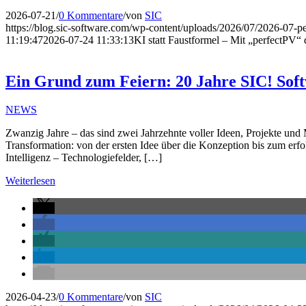
2026-07-21
/
0 Kommentare
/
von
SIC
https://blog.sic-software.com/wp-content/uploads/2026/07/2026-07-
11:19:47
2026-07-24 11:33:13
KI statt Faustformel – Mit „perfectPV“ 
Ein Grund zum Feiern: 20 Jahre SIC! Sof
NEWS
Zwanzig Jahre – das sind zwei Jahrzehnte voller Ideen, Projekte un
Transformation: von der ersten Idee über die Konzeption bis zum erf
Intelligenz – Technologiefelder, […]
Weiterlesen
2026-04-23
/
0 Kommentare
/
von
SIC