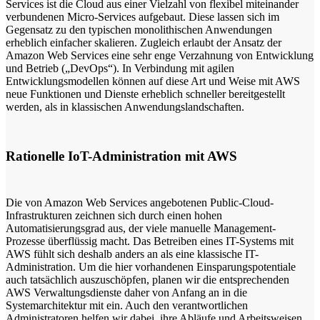
Services ist die Cloud aus einer Vielzahl von flexibel miteinander
verbundenen Micro-Services aufgebaut. Diese lassen sich im
Gegensatz zu den typischen monolithischen Anwendungen
erheblich einfacher skalieren. Zugleich erlaubt der Ansatz der
Amazon Web Services eine sehr enge Verzahnung von Entwicklung
und Betrieb („DevOps“). In Verbindung mit agilen
Entwicklungsmodellen können auf diese Art und Weise mit AWS
neue Funktionen und Dienste erheblich schneller bereitgestellt
werden, als in klassischen Anwendungslandschaften.
Rationelle IoT-Administration mit AWS
Die von Amazon Web Services angebotenen Public-Cloud-
Infrastrukturen zeichnen sich durch einen hohen
Automatisierungsgrad aus, der viele manuelle Management-
Prozesse überflüssig macht. Das Betreiben eines IT-Systems mit
AWS fühlt sich deshalb anders an als eine klassische IT-
Administration. Um die hier vorhandenen Einsparungspotentiale
auch tatsächlich auszuschöpfen, planen wir die entsprechenden
AWS Verwaltungsdienste daher von Anfang an in die
Systemarchitektur mit ein. Auch den verantwortlichen
Administratoren helfen wir dabei, ihre Abläufe und Arbeitsweisen