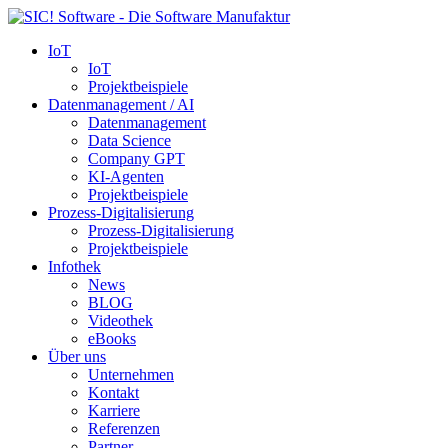
IoT
IoT
Projektbeispiele
Datenmanagement / AI
Datenmanagement
Data Science
Company GPT
KI-Agenten
Projektbeispiele
Prozess-Digitalisierung
Prozess-Digitalisierung
Projektbeispiele
Infothek
News
BLOG
Videothek
eBooks
Über uns
Unternehmen
Kontakt
Karriere
Referenzen
Partner