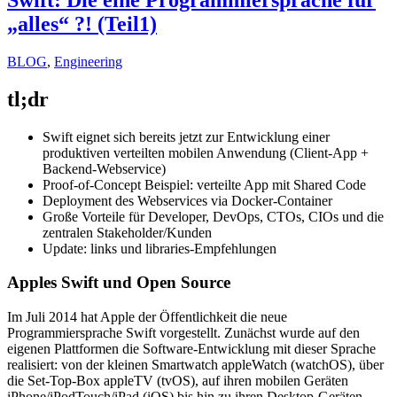
„alles“ ?! (Teil1)
BLOG
,
Engineering
tl;dr
Swift eignet sich bereits jetzt zur Entwicklung einer
produktiven verteilten mobilen Anwendung (Client-App +
Backend-Webservice)
Proof-of-Concept Beispiel: verteilte App mit Shared Code
Deployment des Webservices via Docker-Container
Große Vorteile für Developer, DevOps, CTOs, CIOs und die
zentralen Stakeholder/Kunden
Update: links und libraries-Empfehlungen
Apples Swift und Open Source
Im Juli 2014 hat Apple der Öffentlichkeit die neue
Programmiersprache Swift vorgestellt. Zunächst wurde auf den
eigenen Plattformen die Software-Entwicklung mit dieser Sprache
realisiert: von der kleinen Smartwatch appleWatch (watchOS), über
die Set-Top-Box appleTV (tvOS), auf ihren mobilen Geräten
iPhone/iPodTouch/iPad (iOS) bis hin zu ihren Desktop-Geräten