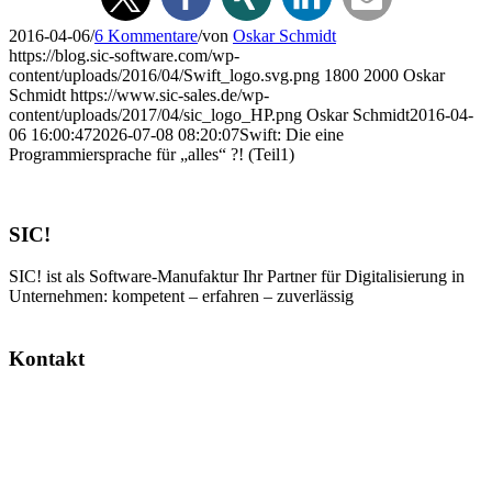
2016-04-06
/
6 Kommentare
/
von
Oskar Schmidt
https://blog.sic-software.com/wp-
content/uploads/2016/04/Swift_logo.svg.png
1800
2000
Oskar
Schmidt
https://www.sic-sales.de/wp-
content/uploads/2017/04/sic_logo_HP.png
Oskar Schmidt
2016-04-
06 16:00:47
2026-07-08 08:20:07
Swift: Die eine
Programmiersprache für „alles“ ?! (Teil1)
SIC!
SIC! ist als Software-Manufaktur Ihr Partner für Digitalisierung in
Unternehmen: kompetent – erfahren – zuverlässig
Kontakt
SIC! Software GmbH
Im Zukunftspark 10
74076 Heilbronn
Tel: +49 7131 13355-00
E-Mail:
info@sic.software