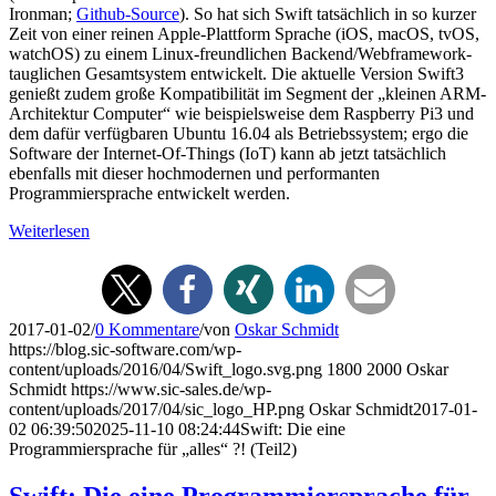
Ironman;
Github-Source
). So hat sich Swift tatsächlich in so kurzer
Zeit von einer reinen Apple-Plattform Sprache (iOS, macOS, tvOS,
watchOS) zu einem Linux-freundlichen Backend/Webframework-
tauglichen Gesamtsystem entwickelt. Die aktuelle Version Swift3
genießt zudem große Kompatibilität im Segment der „kleinen ARM-
Architektur Computer“ wie beispielsweise dem Raspberry Pi3 und
dem dafür verfügbaren Ubuntu 16.04 als Betriebssystem; ergo die
Software der Internet-Of-Things (IoT) kann ab jetzt tatsächlich
ebenfalls mit dieser hochmodernen und performanten
Programmiersprache entwickelt werden.
Weiterlesen
2017-01-02
/
0 Kommentare
/
von
Oskar Schmidt
https://blog.sic-software.com/wp-
content/uploads/2016/04/Swift_logo.svg.png
1800
2000
Oskar
Schmidt
https://www.sic-sales.de/wp-
content/uploads/2017/04/sic_logo_HP.png
Oskar Schmidt
2017-01-
02 06:39:50
2025-11-10 08:24:44
Swift: Die eine
Programmiersprache für „alles“ ?! (Teil2)
Swift: Die eine Programmiersprache für