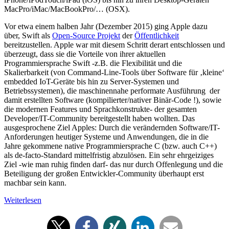
MacPro/iMac/MacBookPro/… (OSX).
Vor etwa einem halben Jahr (Dezember 2015) ging Apple dazu
über, Swift als
Open-Source Projekt
der
Öffentlichkeit
bereitzustellen. Apple war mit diesem Schritt derart entschlossen und
überzeugt, dass sie die Vorteile von ihrer aktuellen
Programmiersprache Swift -z.B. die Flexibilität und die
Skalierbarkeit (von Command-Line-Tools über Software für ‚kleine‘
embedded IoT-Geräte bis hin zu Server-Systemen und
Betriebssystemen), die maschinennahe performate Ausführung der
damit erstellten Software (kompilierter/nativer Binär-Code !), sowie
die modernen Features und Sprachkonstrukte- der gesamten
Developer/IT-Community bereitgestellt haben wollten. Das
ausgesprochene Ziel Apples: Durch die verändernden Software/IT-
Anforderungen heutiger Systeme und Anwendungen, die in die
Jahre gekommene native Programmiersprache C (bzw. auch C++)
als de-facto-Standard mittelfristig abzulösen. Ein sehr ehrgeiziges
Ziel -wie man ruhig finden darf- das nur durch Offenlegung und die
Beteiligung der großen Entwickler-Community überhaupt erst
machbar sein kann.
Weiterlesen