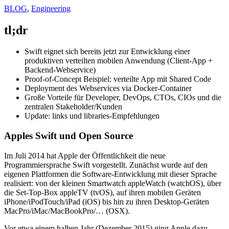
BLOG
,
Engineering
tl;dr
Swift eignet sich bereits jetzt zur Entwicklung einer
produktiven verteilten mobilen Anwendung (Client-App +
Backend-Webservice)
Proof-of-Concept Beispiel: verteilte App mit Shared Code
Deployment des Webservices via Docker-Container
Große Vorteile für Developer, DevOps, CTOs, CIOs und die
zentralen Stakeholder/Kunden
Update: links und libraries-Empfehlungen
Apples Swift und Open Source
Im Juli 2014 hat Apple der Öffentlichkeit die neue
Programmiersprache Swift vorgestellt. Zunächst wurde auf den
eigenen Plattformen die Software-Entwicklung mit dieser Sprache
realisiert: von der kleinen Smartwatch appleWatch (watchOS), über
die Set-Top-Box appleTV (tvOS), auf ihren mobilen Geräten
iPhone/iPodTouch/iPad (iOS) bis hin zu ihren Desktop-Geräten
MacPro/iMac/MacBookPro/… (OSX).
Vor etwa einem halben Jahr (Dezember 2015) ging Apple dazu