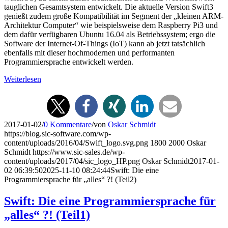
tauglichen Gesamtsystem entwickelt. Die aktuelle Version Swift3
genießt zudem große Kompatibilität im Segment der „kleinen ARM-
Architektur Computer“ wie beispielsweise dem Raspberry Pi3 und
dem dafür verfügbaren Ubuntu 16.04 als Betriebssystem; ergo die
Software der Internet-Of-Things (IoT) kann ab jetzt tatsächlich
ebenfalls mit dieser hochmodernen und performanten
Programmiersprache entwickelt werden.
Weiterlesen
2017-01-02
/
0 Kommentare
/
von
Oskar Schmidt
https://blog.sic-software.com/wp-
content/uploads/2016/04/Swift_logo.svg.png
1800
2000
Oskar
Schmidt
https://www.sic-sales.de/wp-
content/uploads/2017/04/sic_logo_HP.png
Oskar Schmidt
2017-01-
02 06:39:50
2025-11-10 08:24:44
Swift: Die eine
Programmiersprache für „alles“ ?! (Teil2)
Swift: Die eine Programmiersprache für
„alles“ ?! (Teil1)