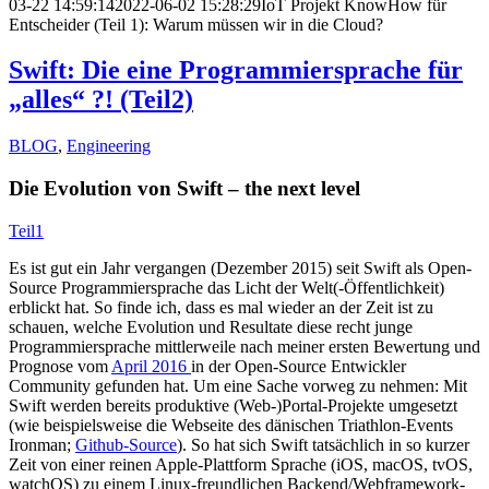
03-22 14:59:14
2022-06-02 15:28:29
IoT Projekt KnowHow für
Entscheider (Teil 1): Warum müssen wir in die Cloud?
Swift: Die eine Programmiersprache für
„alles“ ?! (Teil2)
BLOG
,
Engineering
Die Evolution von Swift – the next level
Teil1
Es ist gut ein Jahr vergangen (Dezember 2015) seit Swift als Open-
Source Programmiersprache das Licht der Welt(-Öffentlichkeit)
erblickt hat. So finde ich, dass es mal wieder an der Zeit ist zu
schauen, welche Evolution und Resultate diese recht junge
Programmiersprache mittlerweile nach meiner ersten Bewertung und
Prognose vom
April 2016
in der Open-Source Entwickler
Community gefunden hat. Um eine Sache vorweg zu nehmen: Mit
Swift werden bereits produktive (Web-)Portal-Projekte umgesetzt
(wie beispielsweise die Webseite des dänischen Triathlon-Events
Ironman;
Github-Source
). So hat sich Swift tatsächlich in so kurzer
Zeit von einer reinen Apple-Plattform Sprache (iOS, macOS, tvOS,
watchOS) zu einem Linux-freundlichen Backend/Webframework-