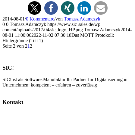
2014-08-01
/
0 Kommentare
/
von
Tomasz Adamczyk
0
0
Tomasz Adamczyk
https://www.sic-sales.de/wp-
content/uploads/2017/04/sic_logo_HP.png
Tomasz Adamczyk
2014-
08-01 11:00:06
2022-11-02 07:30:18
Das MQTT Protokoll:
Hintergründe (Teil 1)
Seite 2 von 2
1
2
SIC!
SIC! ist als Software-Manufaktur Ihr Partner für Digitalisierung in
Unternehmen: kompetent – erfahren – zuverlässig
Kontakt
SIC! Software GmbH
Im Zukunftspark 10
74076 Heilbronn
Tel: +49 7131 13355-00