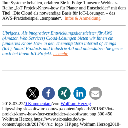
Ihre Systeme behalten, erfahren Sie in Folge 1 unserer Webinar-
Reihe „IoT Projekt-Know-how für Planer und Entscheider“ mit dem
Titel „Die Cloud als notwendige Basis für IoT-Lösungen – das
AWS-Praxisbeispiel „tempmate“.
Infos &
Anmeldung
Übrigens: Als integrativer Entwicklungsdienstleister für AWS
(Amazon Web Services) Cloud-Lösungen bieten wir Ihnen ein
fundiertes Know-How in den Themenfeldern Internet of Things
(IoT), Smart Products und Industrie 4.0 und unterstützen Sie gerne
auch bei Ihrem IoT-Projekt.
… mehr
2018-03-22
/
0 Kommentare
/
von
Wolfram Herzog
https://blog.sic-software.com/wp-content/uploads/2018/03/iot-
projekt-know-how-fuer-enscheider-sic-software.png
300
450
Wolfram Herzog
https://www.sic-sales.de/wp-
content/uploads/2017/04/sic_logo_HP.png
Wolfram Herzog
2018-