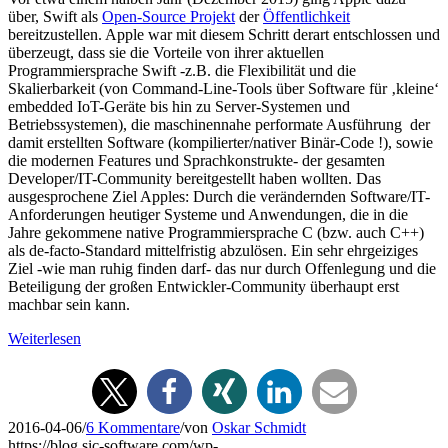
über, Swift als
Open-Source Projekt
der
Öffentlichkeit
bereitzustellen. Apple war mit diesem Schritt derart entschlossen und
überzeugt, dass sie die Vorteile von ihrer aktuellen
Programmiersprache Swift -z.B. die Flexibilität und die
Skalierbarkeit (von Command-Line-Tools über Software für ‚kleine‘
embedded IoT-Geräte bis hin zu Server-Systemen und
Betriebssystemen), die maschinennahe performate Ausführung der
damit erstellten Software (kompilierter/nativer Binär-Code !), sowie
die modernen Features und Sprachkonstrukte- der gesamten
Developer/IT-Community bereitgestellt haben wollten. Das
ausgesprochene Ziel Apples: Durch die verändernden Software/IT-
Anforderungen heutiger Systeme und Anwendungen, die in die
Jahre gekommene native Programmiersprache C (bzw. auch C++)
als de-facto-Standard mittelfristig abzulösen. Ein sehr ehrgeiziges
Ziel -wie man ruhig finden darf- das nur durch Offenlegung und die
Beteiligung der großen Entwickler-Community überhaupt erst
machbar sein kann.
Weiterlesen
2016-04-06
/
6 Kommentare
/
von
Oskar Schmidt
https://blog.sic-software.com/wp-