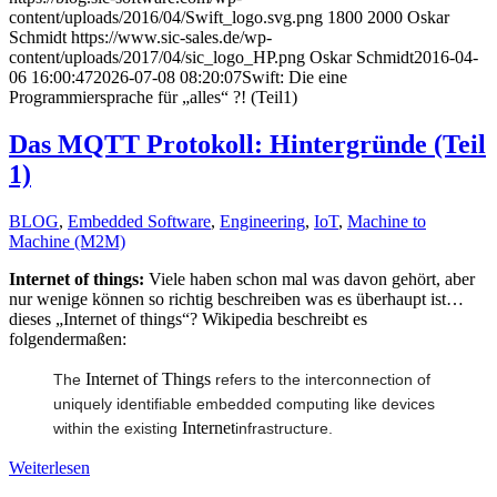
content/uploads/2016/04/Swift_logo.svg.png
1800
2000
Oskar
Schmidt
https://www.sic-sales.de/wp-
content/uploads/2017/04/sic_logo_HP.png
Oskar Schmidt
2016-04-
06 16:00:47
2026-07-08 08:20:07
Swift: Die eine
Programmiersprache für „alles“ ?! (Teil1)
Das MQTT Protokoll: Hintergründe (Teil
1)
BLOG
,
Embedded Software
,
Engineering
,
IoT
,
Machine to
Machine (M2M)
Internet of things:
Viele haben schon mal was davon gehört, aber
nur wenige können so richtig beschreiben was es überhaupt ist…
dieses „Internet of things“? Wikipedia beschreibt es
folgendermaßen:
Internet of Things
The
refers to the interconnection of
uniquely identifiable embedded computing like devices
Internet
within the existing
infrastructure.
Weiterlesen