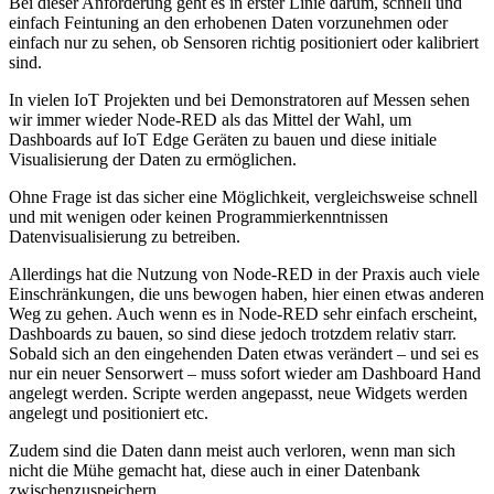
Bei dieser Anforderung geht es in erster Linie darum, schnell und
einfach Feintuning an den erhobenen Daten vorzunehmen oder
einfach nur zu sehen, ob Sensoren richtig positioniert oder kalibriert
sind.
In vielen IoT Projekten und bei Demonstratoren auf Messen sehen
wir immer wieder Node-RED als das Mittel der Wahl, um
Dashboards auf IoT Edge Geräten zu bauen und diese initiale
Visualisierung der Daten zu ermöglichen.
Ohne Frage ist das sicher eine Möglichkeit, vergleichsweise schnell
und mit wenigen oder keinen Programmierkenntnissen
Datenvisualisierung zu betreiben.
Allerdings hat die Nutzung von Node-RED in der Praxis auch viele
Einschränkungen, die uns bewogen haben, hier einen etwas anderen
Weg zu gehen. Auch wenn es in Node-RED sehr einfach erscheint,
Dashboards zu bauen, so sind diese jedoch trotzdem relativ starr.
Sobald sich an den eingehenden Daten etwas verändert – und sei es
nur ein neuer Sensorwert – muss sofort wieder am Dashboard Hand
angelegt werden. Scripte werden angepasst, neue Widgets werden
angelegt und positioniert etc.
Zudem sind die Daten dann meist auch verloren, wenn man sich
nicht die Mühe gemacht hat, diese auch in einer Datenbank
zwischenzuspeichern.