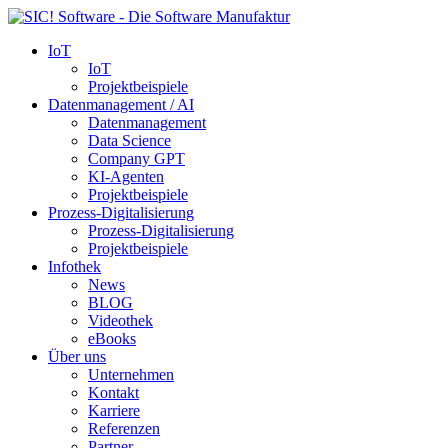
IoT
IoT
Projektbeispiele
Datenmanagement / AI
Datenmanagement
Data Science
Company GPT
KI-Agenten
Projektbeispiele
Prozess-Digitalisierung
Prozess-Digitalisierung
Projektbeispiele
Infothek
News
BLOG
Videothek
eBooks
Über uns
Unternehmen
Kontakt
Karriere
Referenzen
Partner