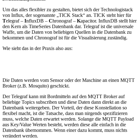
Um das alles flexibler zu gestalten, bietet sich der Technologistack
von Influx, der sogenannte „TICK Stack“ an. TICK steht hier für
T
elegraf –
I
nfluxDB –
C
hronograf –
K
apacitor. InfluxDB stellt hier
den Kern als TimeSeries Datenbank dar. Telegraf ist die universale
Waffe, um die Daten von beliebigen Quellen in die Datenbank zu
bekommen und Chronograf ist für die Visualisierung zuständig.
Wie sieht das in der Praxis also aus:
Die Daten werden vom Sensor oder der Maschine an einen MQTT
Broker (z.B. Mosquito) geschickt.
Der Telegraf kann mit Bordmitteln auf den MQTT Broker auf
beliebige Topics subscriben und diese Daten dann direkt an die
Datenbank weitergeben. Der Vorteil, der diese Konstellation so
flexibel macht, ist die Tatsache, dass man nirgends spezifizieren
muss, welche Daten erwartet werden. Solange die MQTT Payload
aus Key/Value Werten besteht, werden diese alle einfach in die
Datenbank übernommen. Wenn einer dazu kommt, muss nichts
verändert werden.