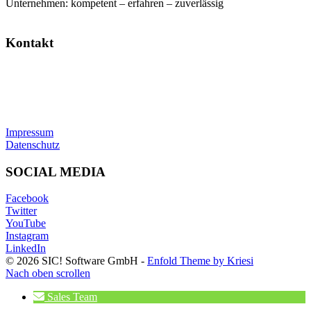
Unternehmen: kompetent – erfahren – zuverlässig
Kontakt
SIC! Software GmbH
Im Zukunftspark 10
74076 Heilbronn
Tel: +49 7131 13355-00
E-Mail:
info@sic.software
Impressum
Datenschutz
SOCIAL MEDIA
Facebook
Twitter
YouTube
Instagram
LinkedIn
© 2026 SIC! Software GmbH -
Enfold Theme by Kriesi
Nach oben scrollen
Sales Team