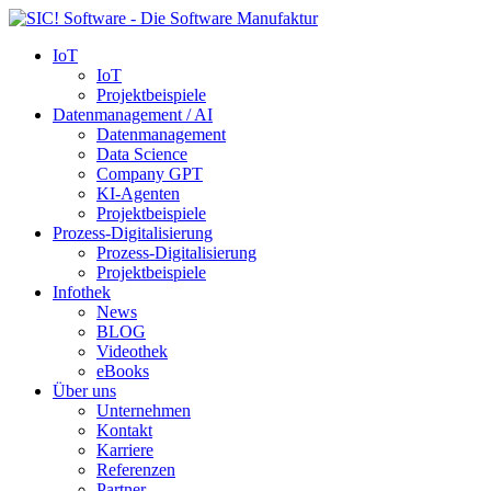
IoT
IoT
Projektbeispiele
Datenmanagement / AI
Datenmanagement
Data Science
Company GPT
KI-Agenten
Projektbeispiele
Prozess-Digitalisierung
Prozess-Digitalisierung
Projektbeispiele
Infothek
News
BLOG
Videothek
eBooks
Über uns
Unternehmen
Kontakt
Karriere
Referenzen
Partner