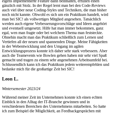
eigens implementierte Feature dann beinhalten, erfüllen einen
gänzlich mit Stolz. In der Regel lernt man bei den Code-Reviews
auch viel über neue Coding-Styles und Techniken, die man bisher
noch nicht kannte. Obwohl es sich um ein Praktikum handelt, wird
man bei SIC! als vollwertiges Mitglied angesehen. Tatsächlich
werden auch eigene Verbesserungsvorschläge und Ideen angehört
und eventuell umgesetzt. Hilfe hat man immer bekommen, ganz
egal, wen man fragte oder bei welchem Thema man feststeckte.
Ohnehin macht man das Praktikum schließlich zum Lernen und
Vertiefen all der neuen und spannenden Dinge. Meine Fähigkeiten
in der Webentwicklung und den Umgang im agilen
Entwicklungsprozess konnte ich daher sehr stark verbessern. Aber
auch die Teamevents wie Bowlen gehen haben mir sehr viel Spaß
gemacht und tragen zu einem sehr angenehmen Arbeitsumfeld bei.
Schlussendlich kann ich das Praktikum jedem weiterempfehlen und
bedanke mich für die großartige Zeit bei SIC!
Leon L.
Wintersemester 2023/24
Während meiner Zeit im Unternehmen konnte ich einen echten
Einblick in den Alltag der IT-Branche gewinnen und in
verschiedenen Bereichen des Unternehmens mitarbeiten. So hatte
ich zum Beispiel die Möglichkeit, an Feedbackgesprächen mit