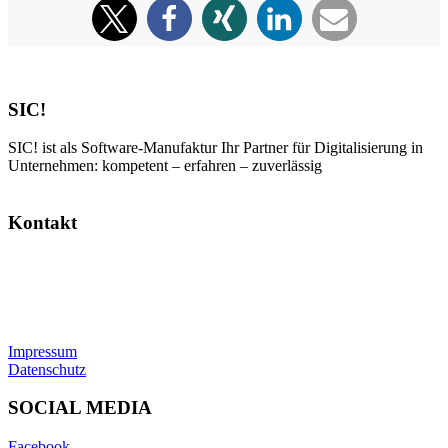
SIC!
SIC! ist als Software-Manufaktur Ihr Partner für Digitalisierung in
Unternehmen: kompetent – erfahren – zuverlässig
Kontakt
SIC! Software GmbH
Im Zukunftspark 10
74076 Heilbronn
Tel: +49 7131 13355-00
E-Mail:
info@sic.software
Impressum
Datenschutz
SOCIAL MEDIA
Facebook