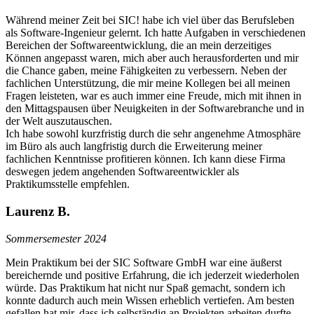
Während meiner Zeit bei SIC! habe ich viel über das Berufsleben
als Software-Ingenieur gelernt. Ich hatte Aufgaben in verschiedenen
Bereichen der Softwareentwicklung, die an mein derzeitiges
Können angepasst waren, mich aber auch herausforderten und mir
die Chance gaben, meine Fähigkeiten zu verbessern. Neben der
fachlichen Unterstützung, die mir meine Kollegen bei all meinen
Fragen leisteten, war es auch immer eine Freude, mich mit ihnen in
den Mittagspausen über Neuigkeiten in der Softwarebranche und in
der Welt auszutauschen.
Ich habe sowohl kurzfristig durch die sehr angenehme Atmosphäre
im Büro als auch langfristig durch die Erweiterung meiner
fachlichen Kenntnisse profitieren können. Ich kann diese Firma
deswegen jedem angehenden Softwareentwickler als
Praktikumsstelle empfehlen.
Laurenz B.
Sommersemester 2024
Mein Praktikum bei der SIC Software GmbH war eine äußerst
bereichernde und positive Erfahrung, die ich jederzeit wiederholen
würde. Das Praktikum hat nicht nur Spaß gemacht, sondern ich
konnte dadurch auch mein Wissen erheblich vertiefen. Am besten
gefallen hat mir, dass ich selbständig an Projekten arbeiten durfte,