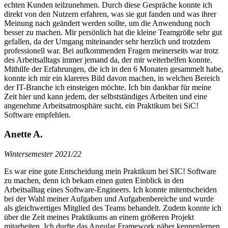
echten Kunden teilzunehmen. Durch diese Gespräche konnte ich
direkt von den Nutzern erfahren, was sie gut fanden und was ihrer
Meinung nach geändert werden sollte, um die Anwendung noch
besser zu machen. Mir persönlich hat die kleine Teamgröße sehr gut
gefallen, da der Umgang miteinander sehr herzlich und trotzdem
professionell war. Bei aufkommenden Fragen meinerseits war trotz
des Arbeitsalltags immer jemand da, der mir weiterhelfen konnte.
Mithilfe der Erfahrungen, die ich in den 6 Monaten gesammelt habe,
konnte ich mir ein klareres Bild davon machen, in welchen Bereich
der IT-Branche ich einsteigen möchte. Ich bin dankbar für meine
Zeit hier und kann jedem, der selbstständiges Arbeiten und eine
angenehme Arbeitsatmosphäre sucht, ein Praktikum bei SiC!
Software empfehlen.
Anette A.
Wintersemester 2021/22
Es war eine gute Entscheidung mein Praktikum bei SIC! Software
zu machen, denn ich bekam einen guten Einblick in den
Arbeitsalltag eines Software-Engineers. Ich konnte mitentscheiden
bei der Wahl meiner Aufgaben und Aufgabenbereiche und wurde
als gleichwertiges Mitglied des Teams behandelt. Zudem konnte ich
über die Zeit meines Praktikums an einem größeren Projekt
mitarbeiten. Ich durfte das Angular Framework näher kennenlernen