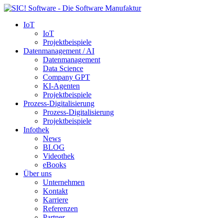
IoT
IoT
Projektbeispiele
Datenmanagement / AI
Datenmanagement
Data Science
Company GPT
KI-Agenten
Projektbeispiele
Prozess-Digitalisierung
Prozess-Digitalisierung
Projektbeispiele
Infothek
News
BLOG
Videothek
eBooks
Über uns
Unternehmen
Kontakt
Karriere
Referenzen
Partner