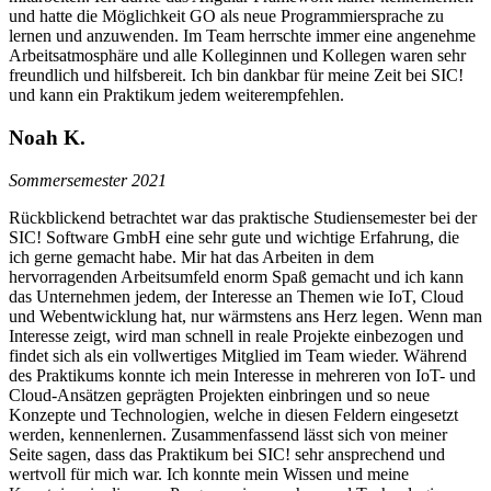
und hatte die Möglichkeit GO als neue Programmiersprache zu
lernen und anzuwenden. Im Team herrschte immer eine angenehme
Arbeitsatmosphäre und alle Kolleginnen und Kollegen waren sehr
freundlich und hilfsbereit. Ich bin dankbar für meine Zeit bei SIC!
und kann ein Praktikum jedem weiterempfehlen.
Noah K.
Sommersemester 2021
Rückblickend betrachtet war das praktische Studiensemester bei der
SIC! Software GmbH eine sehr gute und wichtige Erfahrung, die
ich gerne gemacht habe. Mir hat das Arbeiten in dem
hervorragenden Arbeitsumfeld enorm Spaß gemacht und ich kann
das Unternehmen jedem, der Interesse an Themen wie IoT, Cloud
und Webentwicklung hat, nur wärmstens ans Herz legen. Wenn man
Interesse zeigt, wird man schnell in reale Projekte einbezogen und
findet sich als ein vollwertiges Mitglied im Team wieder. Während
des Praktikums konnte ich mein Interesse in mehreren von IoT- und
Cloud-Ansätzen geprägten Projekten einbringen und so neue
Konzepte und Technologien, welche in diesen Feldern eingesetzt
werden, kennenlernen. Zusammenfassend lässt sich von meiner
Seite sagen, dass das Praktikum bei SIC! sehr ansprechend und
wertvoll für mich war. Ich konnte mein Wissen und meine