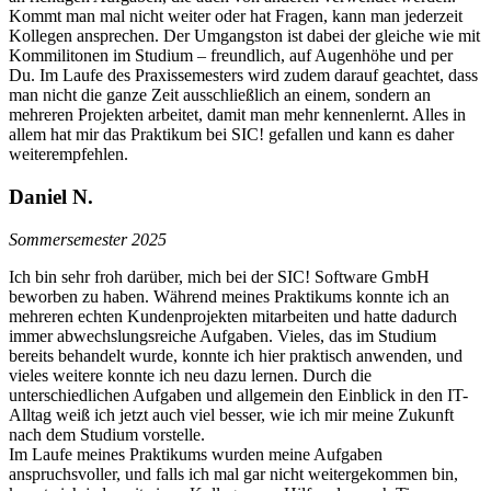
Kommt man mal nicht weiter oder hat Fragen, kann man jederzeit
Kollegen ansprechen. Der Umgangston ist dabei der gleiche wie mit
Kommilitonen im Studium – freundlich, auf Augenhöhe und per
Du. Im Laufe des Praxissemesters wird zudem darauf geachtet, dass
man nicht die ganze Zeit ausschließlich an einem, sondern an
mehreren Projekten arbeitet, damit man mehr kennenlernt. Alles in
allem hat mir das Praktikum bei SIC! gefallen und kann es daher
weiterempfehlen.
Daniel N.
Sommersemester 2025
Ich bin sehr froh darüber, mich bei der SIC! Software GmbH
beworben zu haben. Während meines Praktikums konnte ich an
mehreren echten Kundenprojekten mitarbeiten und hatte dadurch
immer abwechslungsreiche Aufgaben. Vieles, das im Studium
bereits behandelt wurde, konnte ich hier praktisch anwenden, und
vieles weitere konnte ich neu dazu lernen. Durch die
unterschiedlichen Aufgaben und allgemein den Einblick in den IT-
Alltag weiß ich jetzt auch viel besser, wie ich mir meine Zukunft
nach dem Studium vorstelle.
Im Laufe meines Praktikums wurden meine Aufgaben
anspruchsvoller, und falls ich mal gar nicht weitergekommen bin,