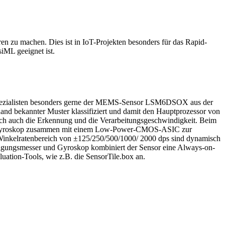
ren zu machen. Dies ist in IoT-Projekten besonders für das Rapid-
iML geeignet ist.
 Spezialisten besonders gerne der MEMS-Sensor LSM6DSOX aus der
nd bekannter Muster klassifiziert und damit den Hauptprozessor von
n sich auch die Erkennung und die Verarbeitungsgeschwindigkeit. Beim
D-Gyroskop zusammen mit einem Low-Power-CMOS-ASIC zur
inkelratenbereich von ±125/250/500/1000/ 2000 dps sind dynamisch
igungsmesser und Gyroskop kombiniert der Sensor eine Always-on-
ation-Tools, wie z.B. die SensorTile.box an.