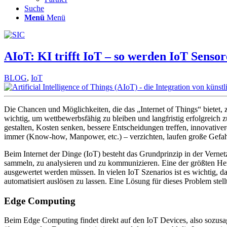
Suche
Menü
Menü
AIoT: KI trifft IoT – so werden IoT Sensore
BLOG
,
IoT
Die Chancen und Möglichkeiten, die das „Internet of Things“ bietet,
wichtig, um wettbewerbsfähig zu bleiben und langfristig erfolgreich 
gestalten, Kosten senken, bessere Entscheidungen treffen, innovati
immer (Know-how, Manpower, etc.) – verzichten, laufen große Gefahr
Beim Internet der Dinge (IoT) besteht das Grundprinzip in der Vern
sammeln, zu analysieren und zu kommunizieren. Eine der größten Her
ausgewertet werden müssen. In vielen IoT Szenarios ist es wichtig, d
automatisiert auslösen zu lassen. Eine Lösung für dieses Problem ste
Edge Computing
Beim Edge Computing findet direkt auf den IoT Devices, also sozusa