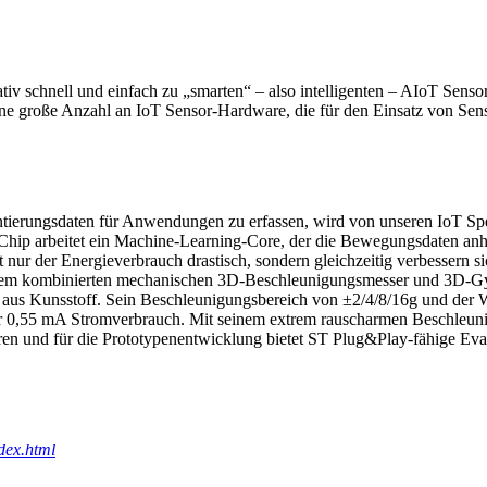
ativ schnell und einfach zu „smarten“ – also intelligenten – AIoT Senso
eine große Anzahl an IoT Sensor-Hardware, die für den Einsatz von Sens
ntierungsdaten für Anwendungen zu erfassen, wird von unseren IoT
hip arbeitet ein Machine-Learning-Core, der die Bewegungsdaten anha
icht nur der Energieverbrauch drastisch, sondern gleichzeitig verbesser
einem kombinierten mechanischen 3D-Beschleunigungsmesser und 3
us Kunsstoff. Sein Beschleunigungsbereich von ±2/4/8/16g und der W
ur 0,55 mA Stromverbrauch. Mit seinem extrem rauscharmen Beschleun
n und für die Prototypenentwicklung bietet ST Plug&Play-fähige Evalu
dex.html