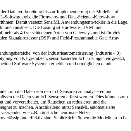
 der Datenvorbereitung bis zur Implementierung der Modelle auf
oML-Softwaretools, die Firmware- und Data-Science-Know-how
gorithmen. Damit versetzt SensiML Anwendungsentwickler in die Lage,
 Aktionen auslösen. Die Lösung ist Hardware-, JVM- und
 mehr als 40 verschiedenen Arten von Gateways und ist für viele
talen Signalprozessor (DSP) und Field-Programmable Gate Array
dungsbereiche, von der Industrieautomatisierung (Industrie 4.0)
typing von KI-gestützten, sensorbasierten IoT-Lösungen eingesetzt,
bedded Software Systemen erheblich und ermöglichen damit
endet, um die Daten von den IoT Sensoren zu analysieren und
t müssen die Daten von IoT Sensoren erfasst werden. Dies können zum
gt und vorverarbeitet, um Rauschen zu reduzieren und die
geeignet zu machen. Anschließend nutzt SensiML automatisierte
verwendet, wie z.B. künstliche neuronale Netze,
uverlässig und effektiv sind. Schließlich können die Modelle in IoT-