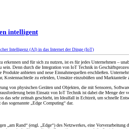
n intelligent
 zu erkennen und für sich zu nutzen, ist es für jedes Unternehmen – u
zu sein. Denn durch die Integration von IoT Technik in Geschäftsproze
vere Produkte anbieten und neue Einnahmequellen erschließen. Unterne
, Kostennachteile zu erleiden, Umsätze einzubüßen und Marktanteile z
etzung von physischen Geräten und Objekten, die mit Sensoren, Softwa
ausforderung beim Einsatz von IoT Technik ist dabei die Menge der vo
ass das sehr zeitnah geschieht, im Idealfall in Echtzeit, um schnelle 
llt das sogenannte „Edge Computing“ dar.
gen „am Rand“ (engl. „Edge“) des Netzwerkes, eine Vorverarbeitung d