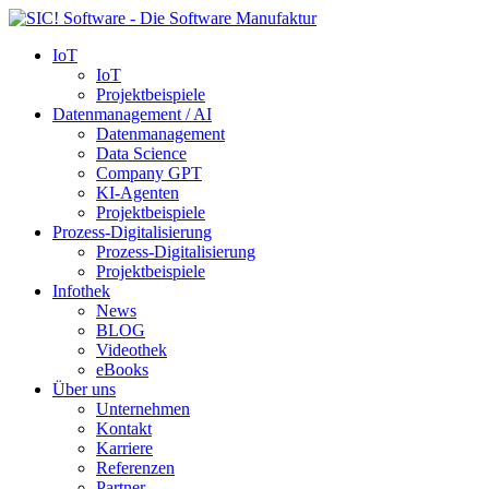
IoT
IoT
Projektbeispiele
Datenmanagement / AI
Datenmanagement
Data Science
Company GPT
KI-Agenten
Projektbeispiele
Prozess-Digitalisierung
Prozess-Digitalisierung
Projektbeispiele
Infothek
News
BLOG
Videothek
eBooks
Über uns
Unternehmen
Kontakt
Karriere
Referenzen
Partner