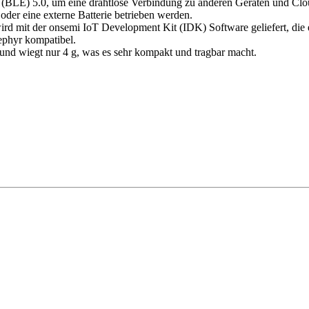
y (BLE) 5.0, um eine drahtlose Verbindung zu anderen Geräten und Clou
er eine externe Batterie betrieben werden.
it der onsemi IoT Development Kit (IDK) Software geliefert, die ei
phyr kompatibel.
d wiegt nur 4 g, was es sehr kompakt und tragbar macht.