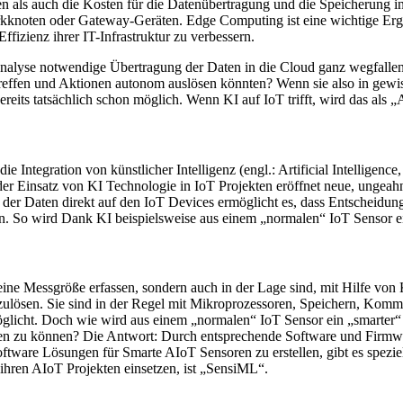
n als auch die Kosten für die Datenübertragung und die Speicherung i
werkknoten oder Gateway-Geräten. Edge Computing ist eine wichtige 
fizienz ihrer IT-Infrastruktur zu verbessern.
Analyse notwendige Übertragung der Daten in die Cloud ganz wegfalle
treffen und Aktionen autonom auslösen könnten? Wenn sie also in gewis
reits tatsächlich schon möglich. Wenn KI auf IoT trifft, wird das als 
die Integration von künstlicher Intelligenz (engl.: Artificial Intelligence
 der Einsatz von KI Technologie in IoT Projekten eröffnet neue, ungea
der Daten direkt auf den IoT Devices ermöglicht es, dass Entscheidu
 So wird Dank KI beispielsweise aus einem „normalen“ IoT Sensor ei
eine Messgröße erfassen, sondern auch in der Lage sind, mit Hilfe von 
zulösen. Sie sind in der Regel mit Mikroprozessoren, Speichern, Komm
möglicht. Doch wie wird aus einem „normalen“ IoT Sensor ein „smarte
en zu können? Die Antwort: Durch entsprechende Software und Firmware
are Lösungen für Smarte AIoT Sensoren zu erstellen, gibt es speziell
ihren AIoT Projekten einsetzen, ist „SensiML“.