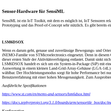
Sensor-Hardware für SensiML
SensiML ist ein IoT Toolkit, mit dem es möglich ist, IoT Sensoren rel
Prototyping und das Proof-of-Concept sehr nützlich. Es gibt bereits 
LSM6DSOX
Wenn es darum geht, genaue und zuverlässige Bewegungs- und Orie
iNEMO-Familie von STMicroelectronics eingesetzt. Denn in diesem C
dieser ersten Stufe der Aktivitätsverfolgung entlastet. Damit sinkt n
LSM6DSOX handelt es sich um ein System-in-Package (SiP) mit 
Auswertung in einem kleinen Land-Grid-Array-Gehäuse (LGA-14L) a
wählbar. Der Hochleistungsmodus sorgt für hohe Performance bei n
Benutzererfahrung mit einer hohen Messgenauigkeit. Zum Ausprobiere
Ausführliche Spezifikationen
https://www.st.com/en/mems-and-sensors/lsm6dsox.html
https://docs.zephyrproject.org/3.1.0/boards/arm/sensortile_box/doc/in
Konfiguration