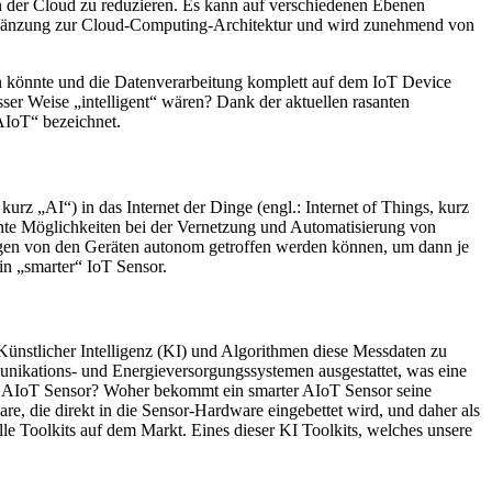
n der Cloud zu reduzieren. Es kann auf verschiedenen Ebenen
Ergänzung zur Cloud-Computing-Architektur und wird zunehmend von
n könnte und die Datenverarbeitung komplett auf dem IoT Device
ser Weise „intelligent“ wären? Dank der aktuellen rasanten
„AIoT“ bezeichnet.
, kurz „AI“) in das Internet der Dinge (engl.: Internet of Things, kurz
hnte Möglichkeiten bei der Vernetzung und Automatisierung von
ngen von den Geräten autonom getroffen werden können, um dann je
n „smarter“ IoT Sensor.
Künstlicher Intelligenz (KI) und Algorithmen diese Messdaten zu
unikations- und Energieversorgungssystemen ausgestattet, was eine
r“ AIoT Sensor? Woher bekommt ein smarter AIoT Sensor seine
, die direkt in die Sensor-Hardware eingebettet wird, und daher als
e Toolkits auf dem Markt. Eines dieser KI Toolkits, welches unsere