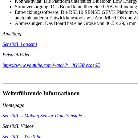
Konnektivität: Die Plattform unterstützt Bluetooth Low Energ
Stromversorgung: Das Board kann über eine USB-Verbindung od
Entwicklungssoftware: Die RSL10-SENSE-GEVK Platform wird m
auch mit anderen Entwicklungstools wie Arm Mbed OS und Ze
Abmessungen: Das Board hat eine Größe von 36,5 x 29,5 mm un
Anleitung
SensiML | onsemi
Beispiel-Video
https://www.youtube.com/watch?v=hVGfhvcoe6E
Weiterführende Informationen
Homepage
SensiML – Making Sensor Data Sensible
SensiML Videos
SensiML – YouTube