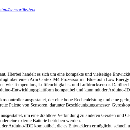
html#sensortile-box
nt. Hierbei handelt es sich um eine kompakte und vielseitige Entwick
verfügt über einen Arm Cortex-M4-Prozessor mit Bluetooth Low Energy
wie Temperatur-, Luftfeuchtigkeits- und Luftdrucksensor. Darüber h
uino-Entwicklungsplattform kompatibel und kann mit der Arduino-I
ocontroller ausgestattet, der eine hohe Rechenleistung und eine geri
eite Palette von Sensoren, darunter Beschleunigungsmesser, Gyroskop
ausgestattet, um eine drahtlose Verbindung zu anderen Geräten und Clo
er eine externe Batterie betrieben werden.
der Arduino-IDE kompatibel, die es Entwicklern ermöglicht, schnell 