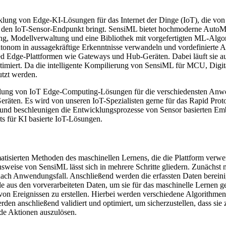
klung von Edge-KI-Lösungen für das Internet der Dinge (IoT), die von
 an den IoT-Sensor-Endpunkt bringt. SensiML bietet hochmoderne Aut
rung, Modellverwaltung und eine Bibliothek mit vorgefertigten ML-Al
 autonom in aussagekräftige Erkenntnisse verwandeln und vordefinierte
d Edge-Plattformen wie Gateways und Hub-Geräten. Dabei läuft sie auf
timiert. Da die intelligente Kompilierung von SensiML für MCU, Digi
tzt werden.
klung von IoT Edge-Computing-Lösungen für die verschiedensten Anwen
äten. Es wird von unseren IoT-Spezialisten gerne für das Rapid Proto
und beschleunigen die Entwicklungsprozesse von Sensor basierten Em
s für KI basierte IoT-Lösungen.
atisierten Methoden des maschinellen Lernens, die die Plattform verw
nsweise von SensiML lässt sich in mehrere Schritte gliedern. Zunächs
nach Anwendungsfall. Anschließend werden die erfassten Daten bereini
e aus den vorverarbeiteten Daten, um sie für das maschinelle Lernen 
n Ereignissen zu erstellen. Hierbei werden verschiedene Algorithmen 
n anschließend validiert und optimiert, um sicherzustellen, dass sie z
nde Aktionen auszulösen.