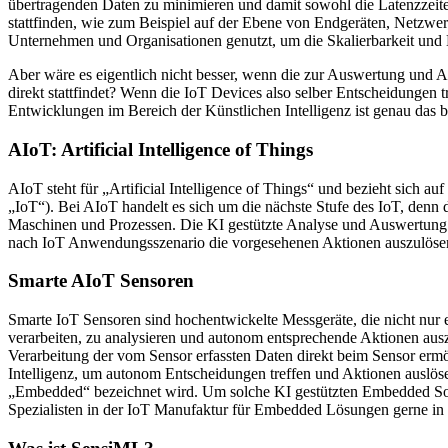
übertragenden Daten zu minimieren und damit sowohl die Latenzzeite
stattfinden, wie zum Beispiel auf der Ebene von Endgeräten, Netz
Unternehmen und Organisationen genutzt, um die Skalierbarkeit und Ef
Aber wäre es eigentlich nicht besser, wenn die zur Auswertung und 
direkt stattfindet? Wenn die IoT Devices also selber Entscheidungen 
Entwicklungen im Bereich der Künstlichen Intelligenz ist genau das be
AIoT: Artificial Intelligence of Things
AIoT steht für „Artificial Intelligence of Things“ und bezieht sich auf 
„IoT“). Bei AIoT handelt es sich um die nächste Stufe des IoT, denn
Maschinen und Prozessen. Die KI gestützte Analyse und Auswertung 
nach IoT Anwendungsszenario die vorgesehenen Aktionen auszulösen.
Smarte AIoT Sensoren
Smarte IoT Sensoren sind hochentwickelte Messgeräte, die nicht nur 
verarbeiten, zu analysieren und autonom entsprechende Aktionen aus
Verarbeitung der vom Sensor erfassten Daten direkt beim Sensor er
Intelligenz, um autonom Entscheidungen treffen und Aktionen auslös
„Embedded“ bezeichnet wird. Um solche KI gestützten Embedded Softw
Spezialisten in der IoT Manufaktur für Embedded Lösungen gerne in 