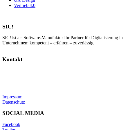
UX Design
Vertrieb 4.0
SIC!
SIC! ist als Software-Manufaktur Ihr Partner für Digitalisierung in
Unternehmen: kompetent – erfahren – zuverlässig
Kontakt
SIC! Software GmbH
Im Zukunftspark 10
74076 Heilbronn
Tel: +49 7131 13355-00
E-Mail:
info@sic.software
Impressum
Datenschutz
SOCIAL MEDIA
Facebook
Twitter