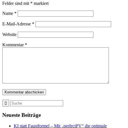
Felder sind mit
*
markiert
Name
*
E-Mail-Adresse
*
Website
Kommentar
*
Neueste Beiträge
KI statt Faustformel – Mit „perfectPV“ die optimale