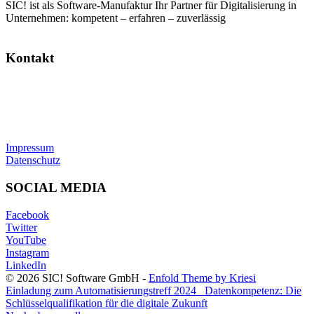
SIC! ist als Software-Manufaktur Ihr Partner für Digitalisierung in
Unternehmen: kompetent – erfahren – zuverlässig
Kontakt
SIC! Software GmbH
Im Zukunftspark 10
74076 Heilbronn
Tel: +49 7131 13355-00
E-Mail:
info@sic.software
Impressum
Datenschutz
SOCIAL MEDIA
Facebook
Twitter
YouTube
Instagram
LinkedIn
© 2026 SIC! Software GmbH -
Enfold Theme by Kriesi
Einladung zum Automatisierungstreff 2024
Datenkompetenz: Die
Schlüsselqualifikation für die digitale Zukunft