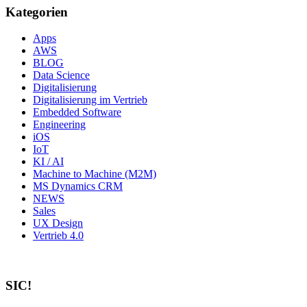
Kategorien
Apps
AWS
BLOG
Data Science
Digitalisierung
Digitalisierung im Vertrieb
Embedded Software
Engineering
iOS
IoT
KI / AI
Machine to Machine (M2M)
MS Dynamics CRM
NEWS
Sales
UX Design
Vertrieb 4.0
SIC!