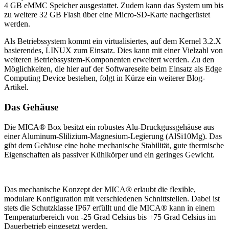
4 GB eMMC Speicher ausgestattet. Zudem kann das System um bis
zu weitere 32 GB Flash über eine Micro-SD-Karte nachgerüstet
werden.
Als Betriebssystem kommt ein virtualisiertes, auf dem Kernel 3.2.X
basierendes, LINUX zum Einsatz. Dies kann mit einer Vielzahl von
weiteren Betriebssystem-Komponenten erweitert werden. Zu den
Möglichkeiten, die hier auf der Softwareseite beim Einsatz als Edge
Computing Device bestehen, folgt in Kürze ein weiterer Blog-
Artikel.
Das Gehäuse
Die MICA® Box besitzt ein robustes Alu-Druckgussgehäuse aus
einer Aluminum-Slilizium-Magnesium-Legierung (AlSi10Mg). Das
gibt dem Gehäuse eine hohe mechanische Stabilität, gute thermische
Eigenschaften als passiver Kühlkörper und ein geringes Gewicht.
Das mechanische Konzept der MICA® erlaubt die flexible,
modulare Konfiguration mit verschiedenen Schnittstellen. Dabei ist
stets die Schutzklasse IP67 erfüllt und die MICA® kann in einem
Temperaturbereich von -25 Grad Celsius bis +75 Grad Celsius im
Dauerbetrieb eingesetzt werden.