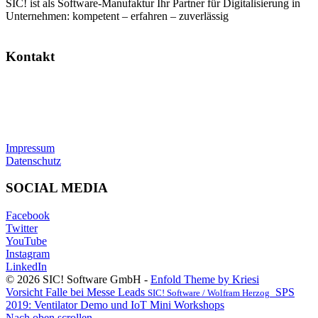
SIC! ist als Software-Manufaktur Ihr Partner für Digitalisierung in
Unternehmen: kompetent – erfahren – zuverlässig
Kontakt
SIC! Software GmbH
Im Zukunftspark 10
74076 Heilbronn
Tel: +49 7131 13355-00
E-Mail:
info@sic.software
Impressum
Datenschutz
SOCIAL MEDIA
Facebook
Twitter
YouTube
Instagram
LinkedIn
© 2026 SIC! Software GmbH -
Enfold Theme by Kriesi
Vorsicht Falle bei Messe Leads
SPS
SIC! Software / Wolfram Herzog
2019: Ventilator Demo und IoT Mini Workshops
Nach oben scrollen