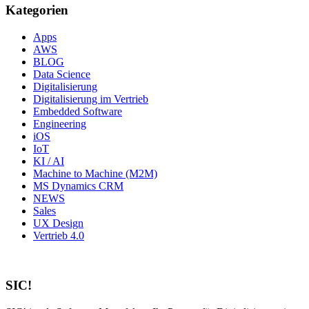
Kategorien
Apps
AWS
BLOG
Data Science
Digitalisierung
Digitalisierung im Vertrieb
Embedded Software
Engineering
iOS
IoT
KI / AI
Machine to Machine (M2M)
MS Dynamics CRM
NEWS
Sales
UX Design
Vertrieb 4.0
SIC!