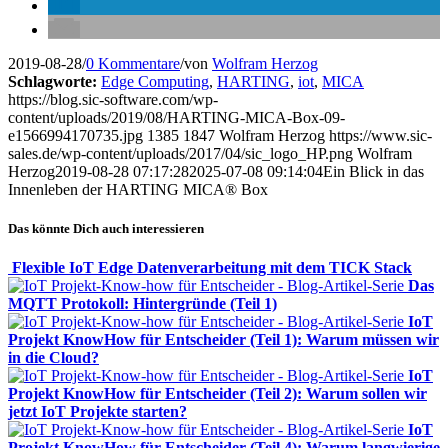
2019-08-28
/
0 Kommentare
/
von
Wolfram Herzog
Schlagworte:
Edge Computing
,
HARTING
,
iot
,
MICA
https://blog.sic-software.com/wp-
content/uploads/2019/08/HARTING-MICA-Box-09-
e1566994170735.jpg
1385
1847
Wolfram Herzog
https://www.sic-
sales.de/wp-content/uploads/2017/04/sic_logo_HP.png
Wolfram
Herzog
2019-08-28 07:17:28
2025-07-08 09:14:04
Ein Blick in das
Innenleben der HARTING MICA® Box
Das könnte Dich auch interessieren
Flexible IoT Edge Datenverarbeitung mit dem TICK Stack
Das
MQTT Protokoll: Hintergründe (Teil 1)
IoT
Projekt KnowHow für Entscheider (Teil 1): Warum müssen wir
in die Cloud?
IoT
Projekt KnowHow für Entscheider (Teil 2): Warum sollen wir
jetzt IoT Projekte starten?
IoT
Projekt KnowHow für Entscheider (Teil 4): Warum langwierige