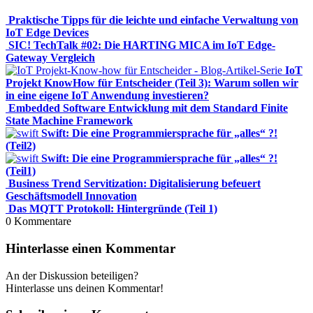
Praktische Tipps für die leichte und einfache Verwaltung von
IoT Edge Devices
SIC! TechTalk #02: Die HARTING MICA im IoT Edge-
Gateway Vergleich
IoT
Projekt KnowHow für Entscheider (Teil 3): Warum sollen wir
in eine eigene IoT Anwendung investieren?
Embedded Software Entwicklung mit dem Standard Finite
State Machine Framework
Swift: Die eine Programmiersprache für „alles“ ?!
(Teil2)
Swift: Die eine Programmiersprache für „alles“ ?!
(Teil1)
Business Trend Servitization: Digitalisierung befeuert
Geschäftsmodell Innovation
Das MQTT Protokoll: Hintergründe (Teil 1)
0
Kommentare
Hinterlasse einen Kommentar
An der Diskussion beteiligen?
Hinterlasse uns deinen Kommentar!