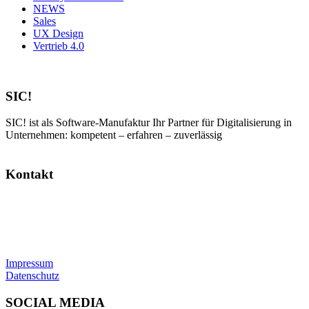
NEWS
Sales
UX Design
Vertrieb 4.0
SIC!
SIC! ist als Software-Manufaktur Ihr Partner für Digitalisierung in
Unternehmen: kompetent – erfahren – zuverlässig
Kontakt
SIC! Software GmbH
Im Zukunftspark 10
74076 Heilbronn
Tel: +49 7131 13355-00
E-Mail:
info@sic.software
Impressum
Datenschutz
SOCIAL MEDIA