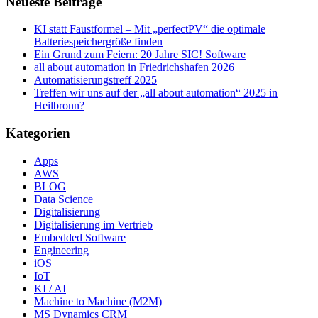
Neueste Beiträge
KI statt Faustformel – Mit „perfectPV“ die optimale
Batteriespeichergröße finden
Ein Grund zum Feiern: 20 Jahre SIC! Software
all about automation in Friedrichshafen 2026
Automatisierungstreff 2025
Treffen wir uns auf der „all about automation“ 2025 in
Heilbronn?
Kategorien
Apps
AWS
BLOG
Data Science
Digitalisierung
Digitalisierung im Vertrieb
Embedded Software
Engineering
iOS
IoT
KI / AI
Machine to Machine (M2M)
MS Dynamics CRM