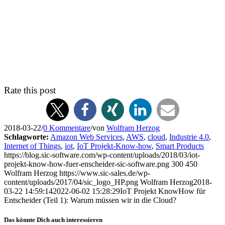
Rate this post
2018-03-22
/
0 Kommentare
/
von
Wolfram Herzog
Schlagworte:
Amazon Web Services
,
AWS
,
cloud
,
Industrie 4.0
,
Internet of Things
,
iot
,
IoT Projekt-Know-how
,
Smart Products
https://blog.sic-software.com/wp-content/uploads/2018/03/iot-
projekt-know-how-fuer-enscheider-sic-software.png
300
450
Wolfram Herzog
https://www.sic-sales.de/wp-
content/uploads/2017/04/sic_logo_HP.png
Wolfram Herzog
2018-
03-22 14:59:14
2022-06-02 15:28:29
IoT Projekt KnowHow für
Entscheider (Teil 1): Warum müssen wir in die Cloud?
Das könnte Dich auch interessieren