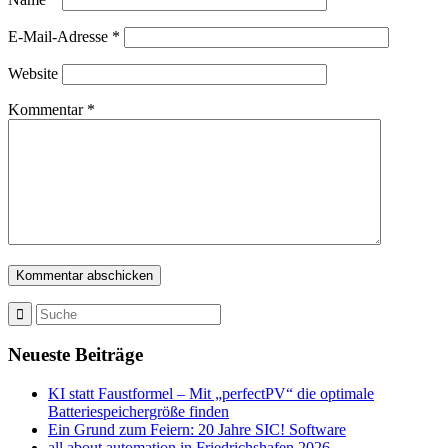
E-Mail-Adresse
*
Website
Kommentar
*
Neueste Beiträge
KI statt Faustformel – Mit „perfectPV“ die optimale
Batteriespeichergröße finden
Ein Grund zum Feiern: 20 Jahre SIC! Software
all about automation in Friedrichshafen 2026