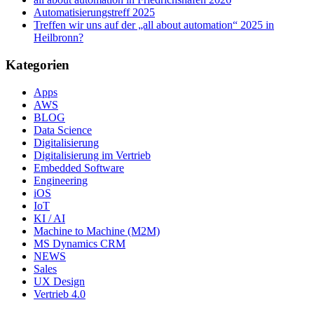
Automatisierungstreff 2025
Treffen wir uns auf der „all about automation“ 2025 in
Heilbronn?
Kategorien
Apps
AWS
BLOG
Data Science
Digitalisierung
Digitalisierung im Vertrieb
Embedded Software
Engineering
iOS
IoT
KI / AI
Machine to Machine (M2M)
MS Dynamics CRM
NEWS
Sales
UX Design
Vertrieb 4.0