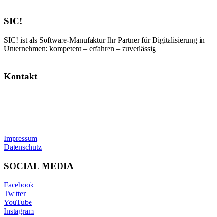
SIC!
SIC! ist als Software-Manufaktur Ihr Partner für Digitalisierung in
Unternehmen: kompetent – erfahren – zuverlässig
Kontakt
SIC! Software GmbH
Im Zukunftspark 10
74076 Heilbronn
Tel: +49 7131 13355-00
E-Mail:
info@sic.software
Impressum
Datenschutz
SOCIAL MEDIA
Facebook
Twitter
YouTube
Instagram