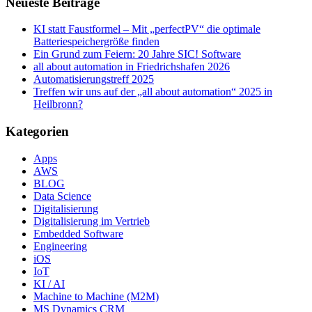
Neueste Beiträge
KI statt Faustformel – Mit „perfectPV“ die optimale
Batteriespeichergröße finden
Ein Grund zum Feiern: 20 Jahre SIC! Software
all about automation in Friedrichshafen 2026
Automatisierungstreff 2025
Treffen wir uns auf der „all about automation“ 2025 in
Heilbronn?
Kategorien
Apps
AWS
BLOG
Data Science
Digitalisierung
Digitalisierung im Vertrieb
Embedded Software
Engineering
iOS
IoT
KI / AI
Machine to Machine (M2M)
MS Dynamics CRM