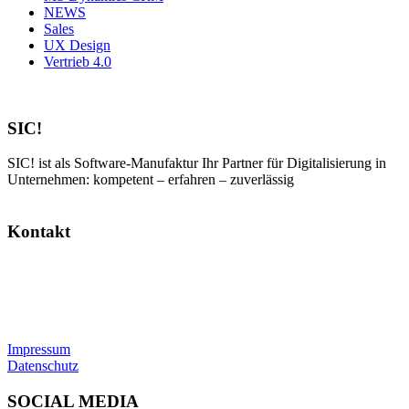
NEWS
Sales
UX Design
Vertrieb 4.0
SIC!
SIC! ist als Software-Manufaktur Ihr Partner für Digitalisierung in
Unternehmen: kompetent – erfahren – zuverlässig
Kontakt
SIC! Software GmbH
Im Zukunftspark 10
74076 Heilbronn
Tel: +49 7131 13355-00
E-Mail:
info@sic.software
Impressum
Datenschutz
SOCIAL MEDIA