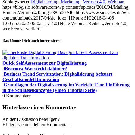
Schlagworte:
Digitalisierung
,
Marketing
,
Vertrieb 4.0
,
Webinar
https://blog.sic-software.com/wp-content/uploads/2016/04/Mailing-
Banner-Vertrieb-4.0.png
238
500
SIC
https://www.sic-sales.de/wp-
content/uploads/2017/04/sic_logo_HP.png
SIC
2016-04-06
12:05:57
2022-06-02 15:14:01
Neue Webinar Reihe: „Vertrieb 4.0,
wer bremst, verliert!“
Das könnte Dich auch interessieren
Quick Self Assessment zur Digitalisierung
iBeacons: Was steckt dahinter?
Business Trend Servitization: Digitalisierung befeuert
Geschäftsmodell Innovation
Grundlagen der Digitalisierung im Vertrieb: Eine Einführung
in die Schlüsselkonzepte (Video Tutorial Serie)
0
Kommentare
Hinterlasse einen Kommentar
An der Diskussion beteiligen?
Hinterlasse uns deinen Kommentar!