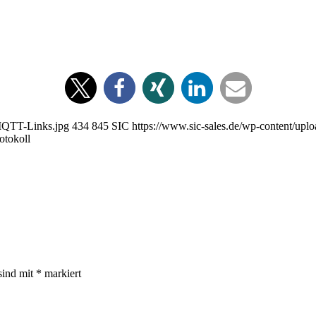
-MQTT-Links.jpg
434
845
SIC
https://www.sic-sales.de/wp-content/upl
otokoll
sind mit
*
markiert