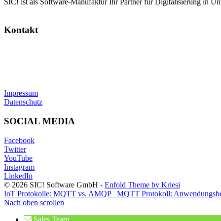
SIC! ist als Software-Manufaktur Ihr Partner für Digitalisierung in U
Kontakt
SIC! Software GmbH
Im Zukunftspark 10
74076 Heilbronn
Tel: +49 7131 13355-00
E-Mail:
info@sic.software
Impressum
Datenschutz
SOCIAL MEDIA
Facebook
Twitter
YouTube
Instagram
LinkedIn
© 2026 SIC! Software GmbH -
Enfold Theme by Kriesi
IoT Protokolle: MQTT vs. AMQP
MQTT Protokoll: Anwendungsbe
Nach oben scrollen
Sales Team