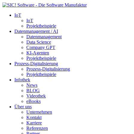
IoT
IoT
Projektbeispiele
Datenmanagement / AI
Datenmanagement
Data Science
Company GPT
KI-Agenten
Projektbeispiele
Prozess-Digitalisierung
Prozess-Digitalisierung
Projektbeispiele
Infothek
News
BLOG
Videothek
eBooks
Über uns
Unternehmen
Kontakt
Karriere
Referenzen
Partner