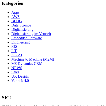
Kategorien
Apps
AWS
BLOG
Data Science
Digitalisierung
Digitalisierung im Vertrieb
Embedded Software
Engineering
iOS
IoT
KI / AI
Machine to Machine (M2M)
MS Dynamics CRM
NEWS
Sales
UX Design
Vertrieb 4.0
SIC!