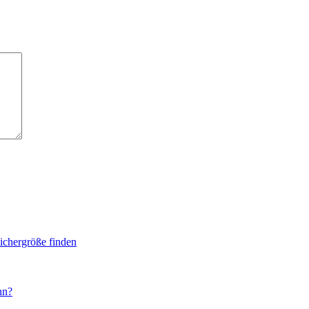
eichergröße finden
nn?