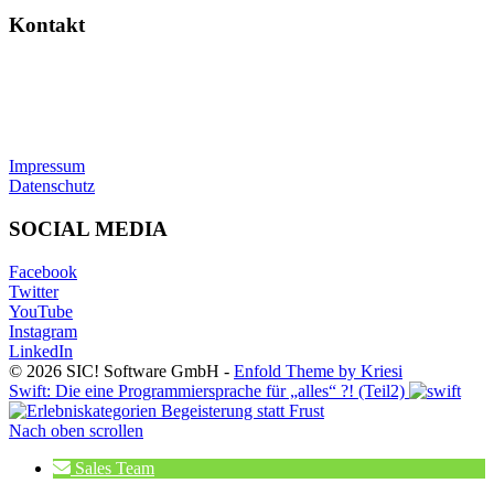
Kontakt
SIC! Software GmbH
Im Zukunftspark 10
74076 Heilbronn
Tel: +49 7131 13355-00
E-Mail:
info@sic.software
Impressum
Datenschutz
SOCIAL MEDIA
Facebook
Twitter
YouTube
Instagram
LinkedIn
© 2026 SIC! Software GmbH -
Enfold Theme by Kriesi
Swift: Die eine Programmiersprache für „alles“ ?! (Teil2)
Begeisterung statt Frust
Nach oben scrollen
Sales Team