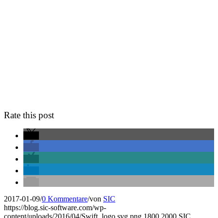
Rate this post
2017-01-09
/
0 Kommentare
/
von
SIC
https://blog.sic-software.com/wp-
content/uploads/2016/04/Swift_logo.svg.png
1800
2000
SIC