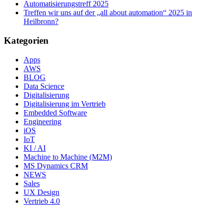
Automatisierungstreff 2025
Treffen wir uns auf der „all about automation“ 2025 in
Heilbronn?
Kategorien
Apps
AWS
BLOG
Data Science
Digitalisierung
Digitalisierung im Vertrieb
Embedded Software
Engineering
iOS
IoT
KI / AI
Machine to Machine (M2M)
MS Dynamics CRM
NEWS
Sales
UX Design
Vertrieb 4.0