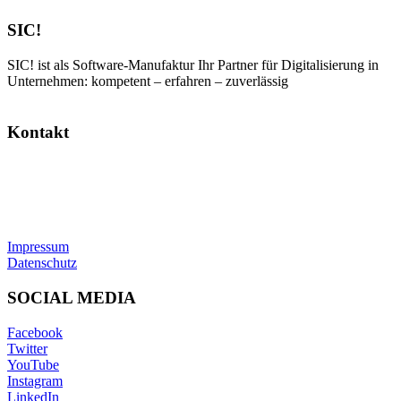
SIC!
SIC! ist als Software-Manufaktur Ihr Partner für Digitalisierung in
Unternehmen: kompetent – erfahren – zuverlässig
Kontakt
SIC! Software GmbH
Im Zukunftspark 10
74076 Heilbronn
Tel: +49 7131 13355-00
E-Mail:
info@sic.software
Impressum
Datenschutz
SOCIAL MEDIA
Facebook
Twitter
YouTube
Instagram
LinkedIn