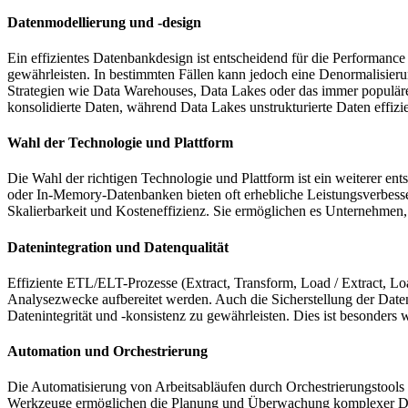
Datenmodellierung und -design
Ein effizientes Datenbankdesign ist entscheidend für die Performance
gewährleisten. In bestimmten Fällen kann jedoch eine Denormalisier
Strategien wie Data Warehouses, Data Lakes oder das immer populäre
konsolidierte Daten, während Data Lakes unstrukturierte Daten effizie
Wahl der Technologie und Plattform
Die Wahl der richtigen Technologie und Plattform ist ein weiterer 
oder In-Memory-Datenbanken bieten oft erhebliche Leistungsverbesse
Skalierbarkeit und Kosteneffizienz. Sie ermöglichen es Unternehmen,
Datenintegration und Datenqualität
Effiziente ETL/ELT-Prozesse (Extract, Transform, Load / Extract, Load
Analysezwecke aufbereitet werden. Auch die Sicherstellung der Date
Datenintegrität und -konsistenz zu gewährleisten. Dies ist besonde
Automation und Orchestrierung
Die Automatisierung von Arbeitsabläufen durch Orchestrierungstools 
Werkzeuge ermöglichen die Planung und Überwachung komplexer Date