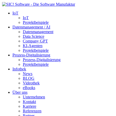
IoT
IoT
Projektbeispiele
Datenmanagement / AI
Datenmanagement
Data Science
Company GPT
KI-Agenten
Projektbeispiele
Prozess-Digitalisierung
Prozess-Digitalisierung
Projektbeispiele
Infothek
News
BLOG
Videothek
eBooks
Über uns
Unternehmen
Kontakt
Karriere
Referenzen
Partner