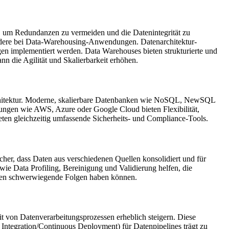
le, um Redundanzen zu vermeiden und die Datenintegrität zu
ondere bei Data-Warehousing-Anwendungen. Datenarchitektur-
n implementiert werden. Data Warehouses bieten strukturierte und
nn die Agilität und Skalierbarkeit erhöhen.
 -architektur. Moderne, skalierbare Datenbanken wie NoSQL, NewSQL
ungen wie AWS, Azure oder Google Cloud bieten Flexibilität,
eten gleichzeitig umfassende Sicherheits- und Compliance-Tools.
icher, dass Daten aus verschiedenen Quellen konsolidiert und für
ie Data Profiling, Bereinigung und Validierung helfen, die
Daten schwerwiegende Folgen haben können.
t von Datenverarbeitungsprozessen erheblich steigern. Diese
tegration/Continuous Deployment) für Datenpipelines trägt zu