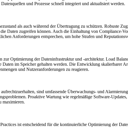
Datenquellen und Prozesse schnell integriert und aktualisiert werden.
hezustand als auch während der Übertragung zu schützen. Robuste Zug
 auf die Daten zugreifen können. Auch die Einhaltung von Compliance-
tzlichen Anforderungen entsprechen, um hohe Strafen und Reputationsv
r Optimierung der Dateninfrastruktur und -architektur. Load Balance
 Daten im Speicher gehalten werden. Die Entwicklung skalierbarer Arch
tenmengen und Nutzeranforderungen zu reagieren.
tur aufrechtzuerhalten, sind umfassende Überwachungs- und Alarmierun
tungsproblemen. Proaktive Wartung wie regelmäßige Software-Update
zu maximieren.
actices ist entscheidend für die kontinuierliche Optimierung der Daten