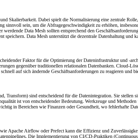
 und Skalierbarkeit. Dabei spielt die Normalisierung eine zentrale Rol
ung sinnvoll sein, um die Abfragegeschwindigkeit zu erhöhen, insbes
r werdende Data Mesh sollten entsprechend den Geschäftsanforderunge
nt speichern. Data Mesh unterstützt die dezentrale Datenhaltung und ka
entscheidender Faktor für die Optimierung der Dateninfrastruktur und
rungen gegenüber traditionellen relationalen Datenbanken. Cloud-Lös
 schnell auf sich ändernde Geschäftsanforderungen zu reagieren und bi
, Transform) sind entscheidend für die Datenintegration. Sie stellen s
nqualität ist von entscheidender Bedeutung. Werkzeuge und Methoden w
rs wichtig in Bereichen wie Finanzen oder Gesundheit, wo fehlerhafte 
wie Apache Airflow oder Prefect kann die Effizienz und Zuverlässigkei
npipelines. Die Implementierung von CI/CD-Praktiken (Continuous In