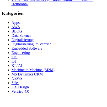
Heilbronn?
Kategorien
Apps
AWS
BLOG
Data Science
Digitalisierung
Digitalisierung im Vertrieb
Embedded Software
Engineering
iOS
IoT
KI / AI
Machine to Machine (M2M)
MS Dynamics CRM
NEWS
Sales
UX Design
Vertrieb 4.0