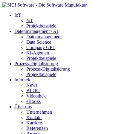
IoT
IoT
Projektbeispiele
Datenmanagement / AI
Datenmanagement
Data Science
Company GPT
KI-Agenten
Projektbeispiele
Prozess-Digitalisierung
Prozess-Digitalisierung
Projektbeispiele
Infothek
News
BLOG
Videothek
eBooks
Über uns
Unternehmen
Kontakt
Karriere
Referenzen
Partner