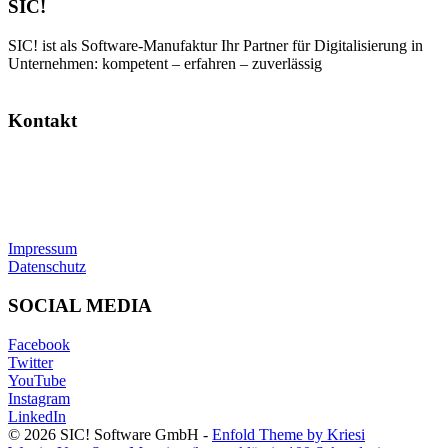
SIC!
SIC! ist als Software-Manufaktur Ihr Partner für Digitalisierung in
Unternehmen: kompetent – erfahren – zuverlässig
Kontakt
SIC! Software GmbH
Im Zukunftspark 10
74076 Heilbronn
Tel: +49 7131 13355-00
E-Mail:
info@sic.software
Impressum
Datenschutz
SOCIAL MEDIA
Facebook
Twitter
YouTube
Instagram
LinkedIn
© 2026 SIC! Software GmbH -
Enfold Theme by Kriesi