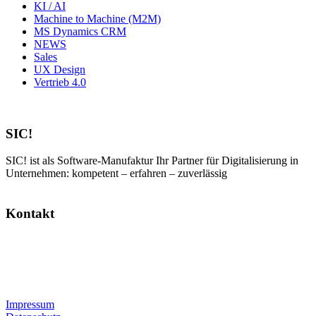
KI / AI
Machine to Machine (M2M)
MS Dynamics CRM
NEWS
Sales
UX Design
Vertrieb 4.0
SIC!
SIC! ist als Software-Manufaktur Ihr Partner für Digitalisierung in
Unternehmen: kompetent – erfahren – zuverlässig
Kontakt
SIC! Software GmbH
Im Zukunftspark 10
74076 Heilbronn
Tel: +49 7131 13355-00
E-Mail:
info@sic.software
Impressum