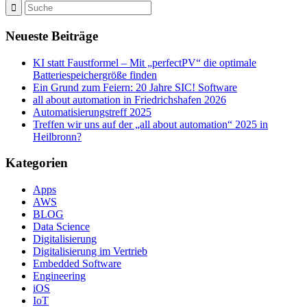
Neueste Beiträge
KI statt Faustformel – Mit „perfectPV“ die optimale
Batteriespeichergröße finden
Ein Grund zum Feiern: 20 Jahre SIC! Software
all about automation in Friedrichshafen 2026
Automatisierungstreff 2025
Treffen wir uns auf der „all about automation“ 2025 in
Heilbronn?
Kategorien
Apps
AWS
BLOG
Data Science
Digitalisierung
Digitalisierung im Vertrieb
Embedded Software
Engineering
iOS
IoT