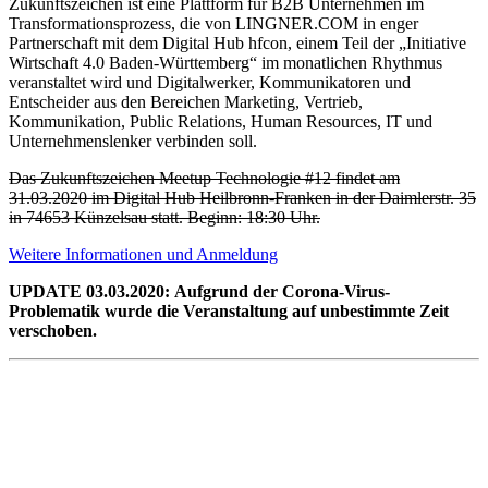
Zukunftszeichen ist eine Plattform für B2B Unternehmen im
Transformationsprozess, die von LINGNER.COM in enger
Partnerschaft mit dem Digital Hub hfcon, einem Teil der „Initiative
Wirtschaft 4.0 Baden-Württemberg“ im monatlichen Rhythmus
veranstaltet wird und Digitalwerker, Kommunikatoren und
Entscheider aus den Bereichen Marketing, Vertrieb,
Kommunikation, Public Relations, Human Resources, IT und
Unternehmenslenker verbinden soll.
Das Zukunftszeichen Meetup Technologie #12 findet am
31.03.2020 im Digital Hub Heilbronn-Franken in der Daimlerstr. 35
in 74653 Künzelsau statt. Beginn: 18:30 Uhr.
Weitere Informationen und Anmeldung
UPDATE 03.03.2020:
Aufgrund der Corona-Virus-
Problematik wurde die Veranstaltung auf unbestimmte Zeit
verschoben.