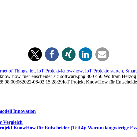
ernet of Things
,
iot
,
IoT Projekt-Know-how
,
IoT Projekte starten
,
Smart
t-know-how-fuer-enscheider-sic-software.png
300
450
Wolfram Herzog
28 08:00:06
2022-06-02 15:28:29
IoT Projekt KnowHow für Entscheider (
smodell Innovation
 Vergleich
rojekt KnowHow für Entscheider (Teil 4): Warum langwierige Eva