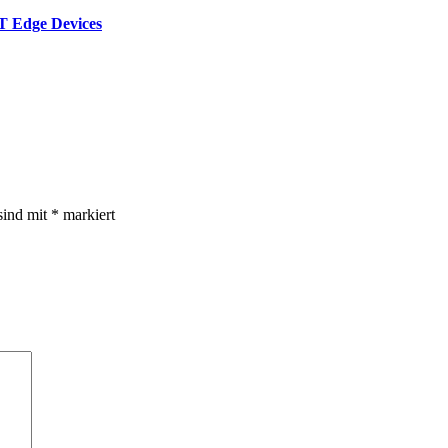
oT Edge Devices
sind mit
*
markiert