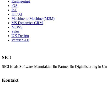
Engineering
iOS
IoT
KI / AI
Machine to Machine (M2M)
MS Dynamics CRM
NEWS
Sales
UX Design
Vertrieb 4.0
SIC!
SIC! ist als Software-Manufaktur Ihr Partner für Digitalisierung in U
Kontakt
SIC! Software GmbH
Im Zukunftspark 10
74076 Heilbronn
Tel: +49 7131 13355-00
E-Mail:
info@sic.software