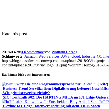
Rate this post
2018-03-28
/
0 Kommentare
/
von
Wolfram Herzog
Schlagworte:
Amazon Web Services
,
AWS
,
cloud
,
Industrie 4.0
,
Int
https://blog.sic-software.com/wp-content/uploads/2018/03/iot-projek
content/uploads/2017/04/sic_logo_HP.png
Wolfram Herzog
2018-03-
Das könnte Dich auch interessieren
Swift: Die eine Programmiersprache für „alles“ ?! (Teil2)
Business Trend Servitization: Digitalisierung befeuert Geschäft
Wie geht #serverless richtig?
SIC! TechTalk #02: Die HARTING MICA im IoT Edge-Gateway
IoT P
Flexible IoT Edge Datenverarbeitung mit dem TICK Stack