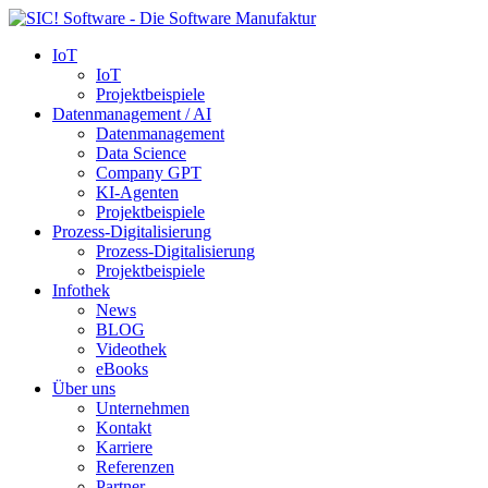
IoT
IoT
Projektbeispiele
Datenmanagement / AI
Datenmanagement
Data Science
Company GPT
KI-Agenten
Projektbeispiele
Prozess-Digitalisierung
Prozess-Digitalisierung
Projektbeispiele
Infothek
News
BLOG
Videothek
eBooks
Über uns
Unternehmen
Kontakt
Karriere
Referenzen
Partner