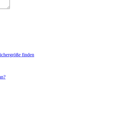
eichergröße finden
nn?