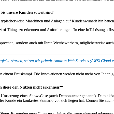
bis unsere Kunden soweit sind“
e typischerweise Maschinen und Anlagen auf Kundenwunsch hin bauen
t of Things zu erkennen und Anforderungen für eine IoT-Lösung selbst
prechen, sondern auch mit Ihren Wettbewerbern, möglicherweise auch m
Projekte starten, setzen wir primär Amazon Web Services (AWS) Cloud 
ot in einem Preiskampf. Die Innovationen werden nicht mehr von Ihnen 
 diese den Nutzen nicht erkennen?“
die Umsetzung eines Show-Case (auch Demonstrator genannt). Damit kö
 der Kunde ein konkretes Szenario vor sich liegen hat, können Sie au
der Dinge. Es werden neue Chancen sichtbar, die zuvor niemand erkennen